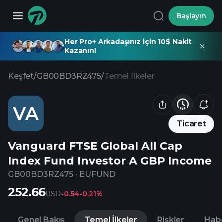
Başlayın
Her Pro+ Arkadaşınız için 10$ Nakit
Kazanın!
Keşfet
/
GB00BD3RZ475
/
Temel İlkeler
VA
Ticaret
Vanguard FTSE Global All Cap
Index Fund Investor A GBP Income
GB00BD3RZ475
·
EUFUND
252.66
USD
-0.54
-0.21%
Genel Bakış
Temel İlkeler
Riskler
Hab