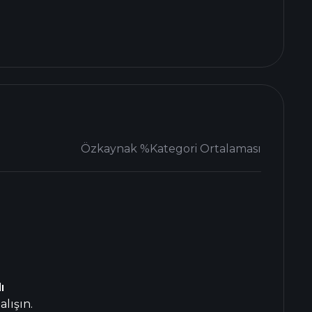
Özkaynak %
Kategori Ortalaması
ı
lışın.