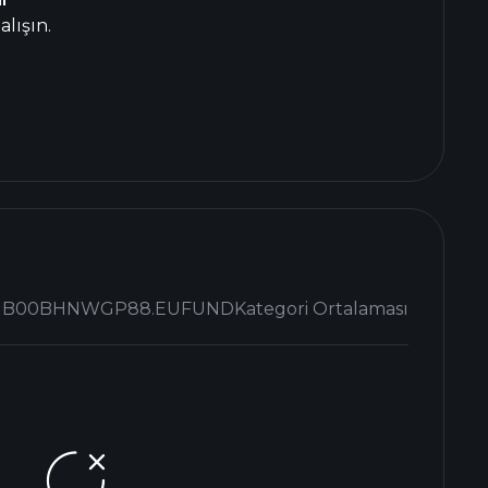
lışın.
GB00BHNWGP88.EUFUND
Kategori Ortalaması