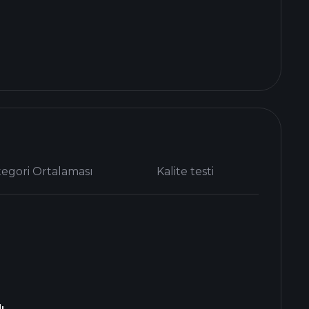
tegori Ortalaması
Kalite testi
ı