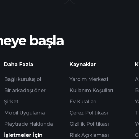
grafiği
ileri düzey grafik
meye başla
Turnuvaları
Daha Fazla
Kaynaklar
K
Bağlı kuruluş ol
Yardım Merkezi
A
Bir arkadaşı öner
Kullanım Koşulları
B
Şirket
Ev Kuralları
Y
Mobil Uygulama
Çerez Politikası
T
Playtrade Hakkında
Gizlilik Politikası
Y
İşletmeler İçin
Risk Açıklaması
G