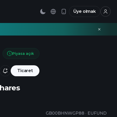
Üye olmak
Piyasa açık
Ticaret
Shares
GB00BHNWGP88
·
EUFUND