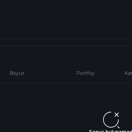
Boyut
Portföy
Ka
Sonuç bulunamad