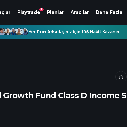
1
açlar
Playtrade
Planlar
Aracılar
Daha Fazla
Her Pro+ Arkadaşınız için 10$ Nakit Kazanın!
d Growth Fund Class D Income 