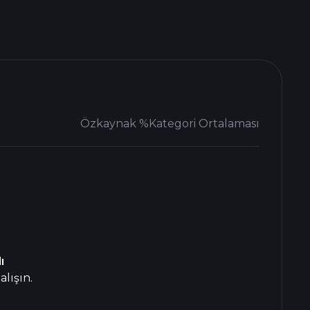
Özkaynak %
Kategori Ortalaması
ı
lışın.