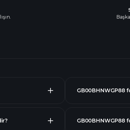
ışın.
Başka 
GB00BHNWGP88 fon 
ir?
GB00BHNWGP88 fon'e