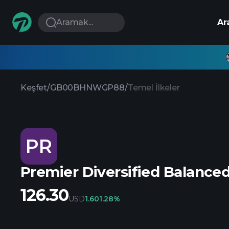
Aramak...
Ar
Keşfet
/
GB00BHNWGP88
/
Temel İlkeler
PR
Premier Diversified Balance
126.30
USD
1.60
1.28%