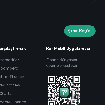
Şimdi Keşfet
Playtrade
arşılaştırmak
Kar Mobil Uygulaması
önerilen aracı kurum
lternatifler
Finans dünyasını
cebinize keşfedin
loomberg
ahoo Finance
radingView
Charts
oogle Finance