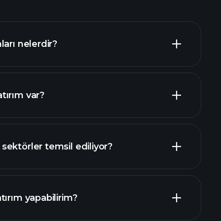
arı nelerdir?
tırım var?
buradan
buradan
ektörler temsil ediliyor?
tırım yapabilirim?