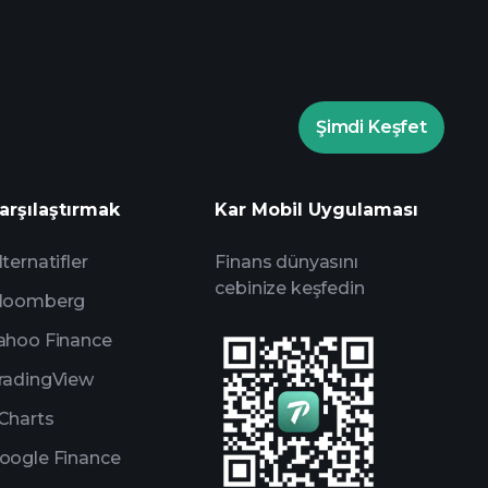
Şimdi Keşfet
rade Turnuvaları
arşılaştırmak
Kar Mobil Uygulaması
um
lternatifler
Finans dünyasını
cebinize keşfedin
loomberg
ahoo Finance
radingView
Charts
oogle Finance