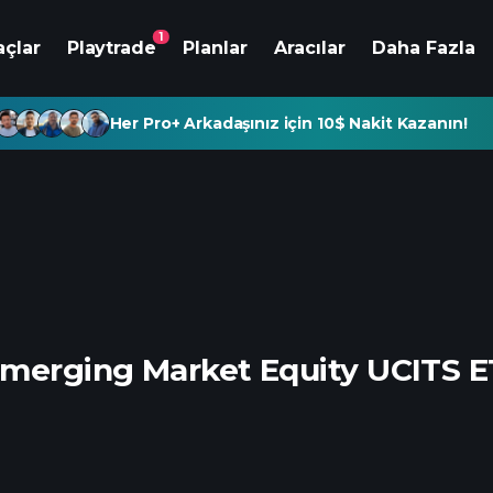
1
açlar
Playtrade
Planlar
Aracılar
Daha Fazla
Her Pro+ Arkadaşınız için 10$ Nakit Kazanın!
merging Market Equity UCITS 