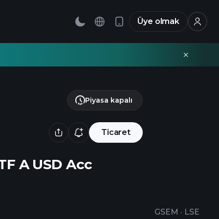
Üye olmak
Piyasa kapalı
Ticaret
ETF A USD Acc
GSEM
·
LSE