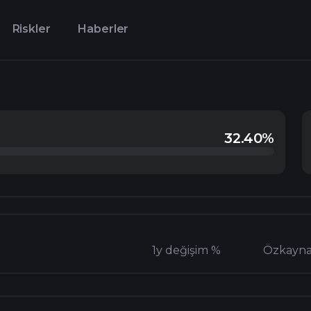
Riskler
Haberler
32.40%
1y değişim %
Özkayn