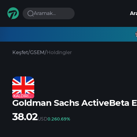
Aramak...
Ar
Keşfet
/
GSEM
/
Holdingler
KALDIRILDI
Goldman Sachs ActiveBeta E
38.02
USD
0.26
0.69%