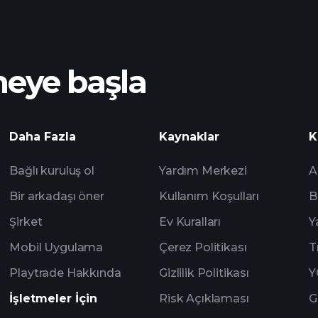
meye başla
Playt
Daha Fazla
Kaynaklar
K
önerilen aracı kur
Bağlı kuruluş ol
Yardım Merkezi
A
Bir arkadaşı öner
Kullanım Koşulları
B
Şirket
Ev Kuralları
Y
Mobil Uygulama
Çerez Politikası
T
Playtrade Hakkında
Gizlilik Politikası
Y
İşletmeler İçin
Risk Açıklaması
G