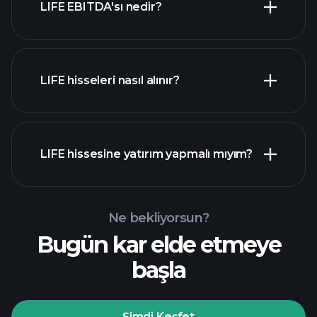
LIFE EBITDA'sı nedir?
işverenler
LIFE hisseleri nasıl alınır?
mali raporlar
LIFE hissesine yatırım yapmalı mıyım?
Ne bekliyorsun?
Bugün kar elde etmeye
Playtrade
başla
Turnuvalarında
önerilen aracı
Şimdi Keşfet