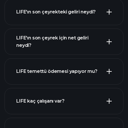
LIFE'ın son çeyrekteki geliri neydi?
LIFE'ın son çeyrek için net geliri
LIFE
neydi?
kazançları
mali raporlar
LIFE temettü ödemesi yapıyor mu?
mali raporlar
yüksek temettü ödeyen
LIFE kaç çalışanı var?
hisseler
en büyük