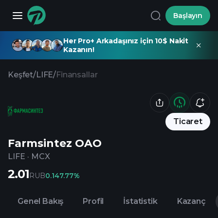
Başlayın
Her Pro+ Arkadaşınız için 10$ Nakit
Kazanın!
Keşfet
/
LIFE
/
Finansallar
Ticaret
Farmsintez OAO
LIFE
·
MCX
2.01
RUB
0.14
7.77%
Genel Bakış
Profil
İstatistik
Kazanç