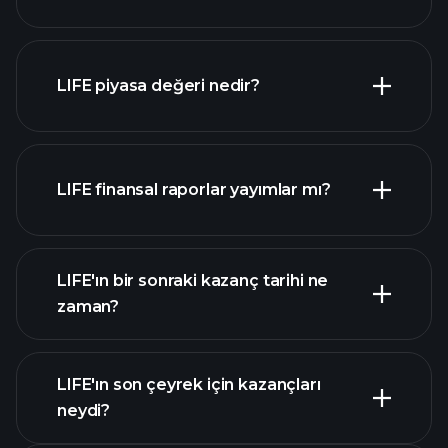
LIFE grafik
LIFE piyasa değeri nedir?
LIFE finansal raporlar yayımlar mı?
piyasa
değeri sıralanan hisse listemizi
LIFE finansal verilerini
LIFE'ın bir sonraki kazanç tarihi ne
zaman?
LIFE'ın son çeyrek için kazançları
Kazanç Takvimi
neydi?