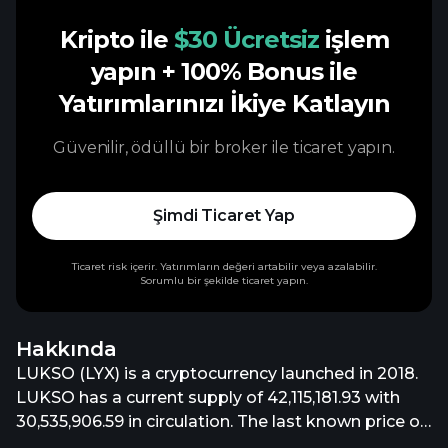
Kripto ile
$30 Ücretsiz
işlem
yapın
+ 100% Bonus ile
Yatırımlarınızı İkiye Katlayın
Güvenilir, ödüllü bir broker ile ticaret yapın.
Şimdi Ticaret Yap
Ticaret risk içerir. Yatırımların değeri artabilir veya azalabilir.
Sorumlu bir şekilde ticaret yapın.
Hakkında
LUKSO (LYX) is a cryptocurrency launched in 2018.
LUKSO has a current supply of 42,115,181.93 with
30,535,906.59 in circulation. The last known price of
LUKSO is 0.20612941 USD and is down -0.80 over