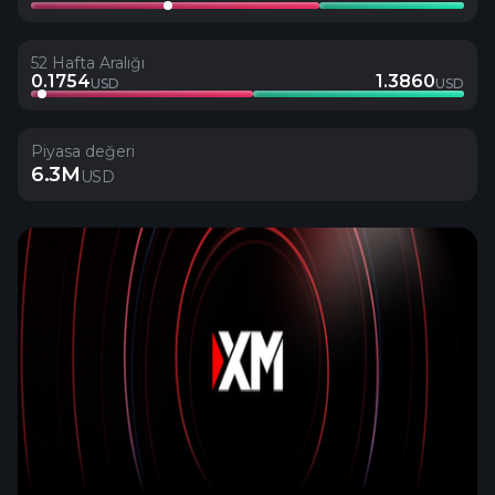
52 Hafta Aralığı
0.1754
1.3860
USD
USD
Piyasa değeri
6.3M
USD