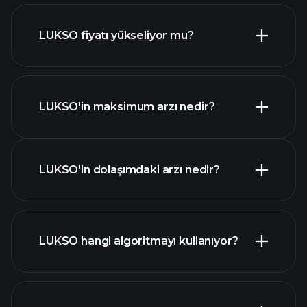
LUKSO fiyatı yükseliyor mu?
bu listede
LUKSO'in maksimum arzı nedir?
LUKSO
grafik
LUKSO'in dolaşımdaki arzı nedir?
LUKSO hangi algoritmayı kullanıyor?