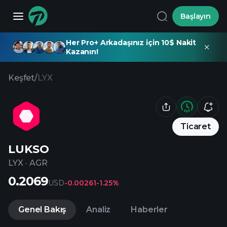
Başlayın
Her Pro+ Arkadaşınız için 10$ Nakit
Kazanın!
Keşfet
/
LYX
Ticaret
LUKSO
LYX
·
AGR
0.2069
USD
-0.00261
-1.25%
Genel Bakış
Analiz
Haberler