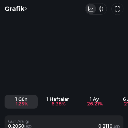
Grafik
1 Gün
1 Haftalar
1 Ay
6 
-1.25%
-6.38%
-26.21%
-2
Gün Aralığı
0.2050
0.2110
USD
USD