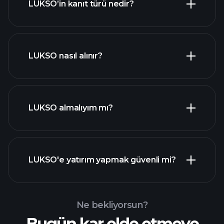
LUKSO’in kanıt türü nedir?
LUKSO nasıl alınır?
LUKSO almalıyım mı?
LUKSO'e yatırım yapmak güvenli mi?
Playtrade Tournaments
Playtrade Tournaments
AI destekli günlük piyasa
analizleri
Billionaire
Ne bekliyorsun?
önerilen bir aracı kurum
Portfolios
Playtrade Tournaments
Bugün kar elde etmeye