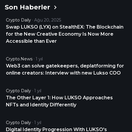
Son Haberler
the last 24 hours. It is currently trading on 18 active
market(s) with $97,024.98 traded over the last 24
Crypto Daily
Ağu 20, 2025
hours. More information can be found at
Swap LUKSO (LYX) on StealthEX: The Blockchain
https://lukso.network/.
for the New Creative Economy Is Now More
Accessible than Ever
Crypto.news
1 yıl
Web3 can solve gatekeepers, deplatforming for
online creators: Interview with new Lukso COO
Crypto Daily
1 yıl
The Other Layer 1: How LUKSO Approaches
NFTs and Identity Differently
Crypto Daily
1 yıl
Digital Identity Progression With LUKSO's