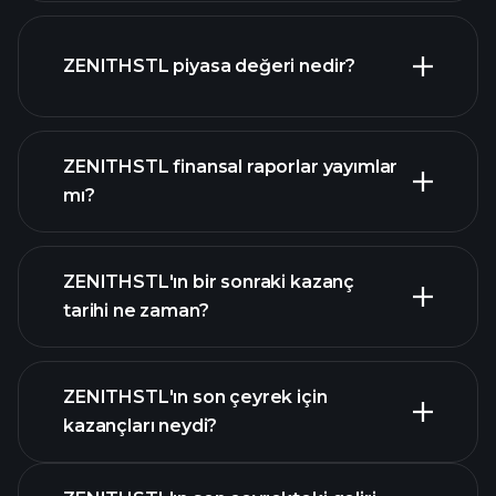
ZENITHSTL grafik
ZENITHSTL piyasa değeri nedir?
ZENITHSTL finansal raporlar yayımlar
mı?
piyasa değeri sıralanan hisse listemizi
ZENITHSTL finansal verilerini
ZENITHSTL'ın bir sonraki kazanç
tarihi ne zaman?
ZENITHSTL'ın son çeyrek için
Kazanç Takvimi
kazançları neydi?