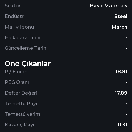
to Zenith Steel Pipes & Industries Limited in July
Sektör
Basic Materials
2020. The company was incorporated in 1960 and
Endüstri
Steel
is based in Mumbai, India.
Mali yıl sonu
March
Halka arz tarihi
-
Güncelleme Tarihi:
-
Öne Çıkanlar
P / E oranı
18.81
PEG Oranı
-
Defter Değeri
-17.89
Temettü Payı
-
Temettü verimi
-
Kazanç Payı
0.31