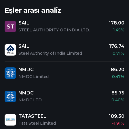
Eşler arası analiz
SAIL
178.00
ST
STEEL AUTHORITY OF INDIA LTD.
1.45%
SAIL
176.74
Steel Authority of India Limited
0.71%
NMDC
86.20
NMDC Limited
0.47%
NMDC
85.75
NMDC LTD.
0.40%
TATASTEEL
189.30
Tata Steel Limited
-1.91%