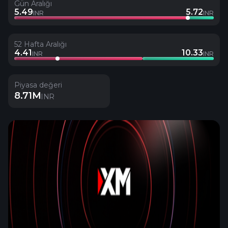
Gün Aralığı
5.49
5.72
INR
INR
52 Hafta Aralığı
4.41
10.33
INR
INR
Piyasa değeri
8.71M
INR