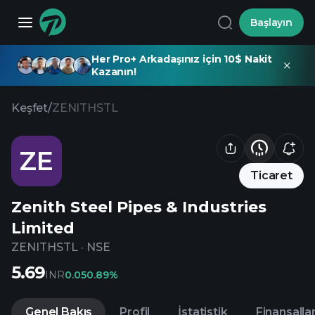
Başlayın
Her Pro+ Arkadaşınız için 10$ Nakit
Kazanın!
Keşfet
/
ZENITHSTL
ZE
Ticaret
Zenith Steel Pipes & Industries
Limited
ZENITHSTL
·
NSE
5.69
INR
0.05
0.89%
Genel Bakış
Profil
İstatistik
Finansalla