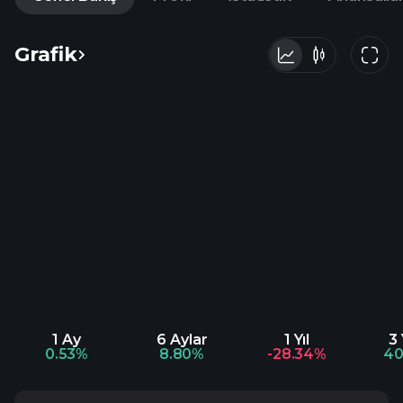
Grafik
1 Ay
6 Aylar
1 Yıl
3 
0.53%
8.80%
-28.34%
40