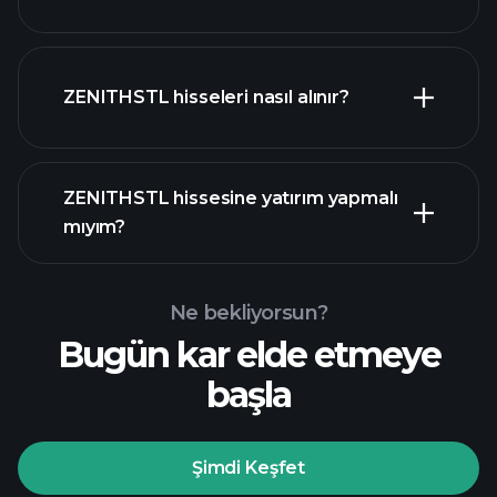
ZENITHSTL hisseleri nasıl alınır?
mali raporlar
ZENITHSTL hissesine yatırım yapmalı
mıyım?
Ne bekliyorsun?
Bugün kar elde etmeye
Playtrade
başla
Turnuvalarında
önerilen aracı
Şimdi Keşfet