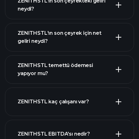
ZENITHSTL'ın son çeyrekteki geliri
neydi?
ZENITHSTL'ın son çeyrek için net
geliri neydi?
ZENITHSTL
mali
kazançları
raporlar
ZENITHSTL temettü ödemesi
yapıyor mu?
mali
raporlar
yüksek temettü ödeyen
ZENITHSTL kaç çalışanı var?
hisseler
ZENITHSTL EBITDA'sı nedir?
en büyük işverenler