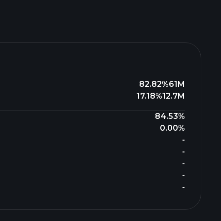
82.82%
61M
17.18%
12.7M
84.53%
0.00%
-
-
-
-
-