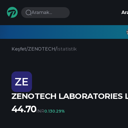
Aramak...
Ar
Keşfet
/
ZENOTECH
/
İstatistik
ZE
ZENOTECH LABORATORIES L
44.70
INR
0.13
0.29%