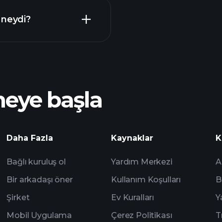
 Takvimi
 neydi?
Playt
önerilen aracı
meye başla
analizlerine
Watchlist'leri
Daha Fazla
Kaynaklar
K
Bağlı kuruluş ol
Yardım Merkezi
A
Bir arkadaşı öner
Kullanım Koşulları
B
Şirket
Ev Kuralları
Y
Mobil Uygulama
Çerez Politikası
T