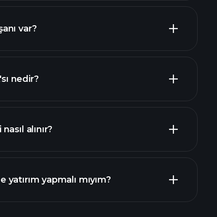
yen hisseler
anı var?
en büyük işverenler
ı nedir?
asıl alınır?
mali raporlar
 yatırım yapmalı mıyım?