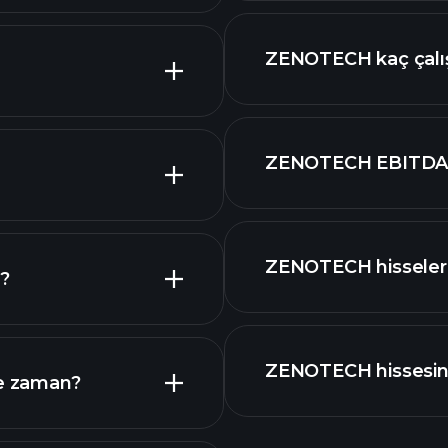
yüksek temettü öde
ZENOTECH kaç çalış
ZENOTECH EBITDA's
ZENOTECH hisseleri n
ı?
zi
ZENOTECH hissesine
ne zaman?