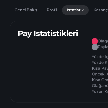
Genel Bakış
Profil
İstatistik
Kazanç
Pay Istatistikleri
Olağ
Payla
Yüzde I
Yüzde K
Kısa Pay
Önceki 
Kısa Ora
Olağanü
Yüzen K