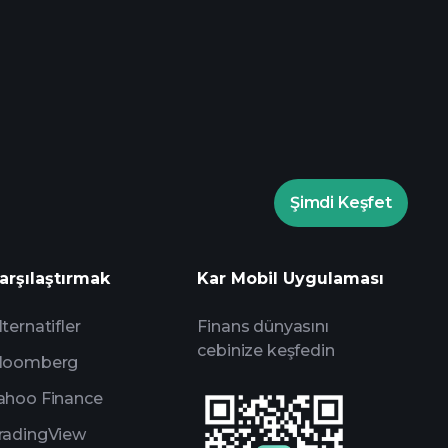
rade Turnuvalarında
Playtrade Turnuvalarında
Şimdi Keşfet
yapay zeka destekli günlük piyasa
Milyarder Portföylerini
arşılaştırmak
Kar Mobil Uygulaması
lternatifler
Finans dünyasını
cebinize keşfedin
loomberg
ahoo Finance
radingView