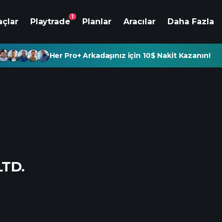
1
açlar
Playtrade
Planlar
Aracılar
Daha Fazla
Her Pro+ Arkadaşınız için 10$ Nakit Kazanın!
TD.