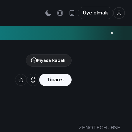
Üye olmak
Piyasa kapalı
Ticaret
ZENOTECH
·
BSE