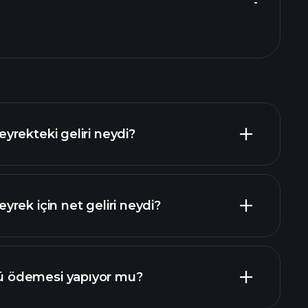
-
rekteki geliri neydi?
rek için net geliri neydi?
raporlar
 ödemesi yapıyor mu?
mali raporlar