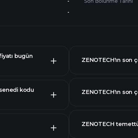
-
Son Bölünme Tarihi
-
iyatı bugün
ZENOTECH'ın son çey
senedi kodu
ZENOTECH'ın son çey
mali 
ZENOTECH temettü