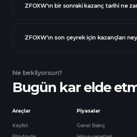
ZFOXW'ın bir sonraki kazanç tarihi ne z
Kazanç
ZFOXW'ın son çeyrek için kazançları ney
Ne bekliyorsun?
Bugün kar elde et
kazançları
Araçlar
Piyasalar
Keşfet
Genel Bakış
Playtrade
Hisse senetleri