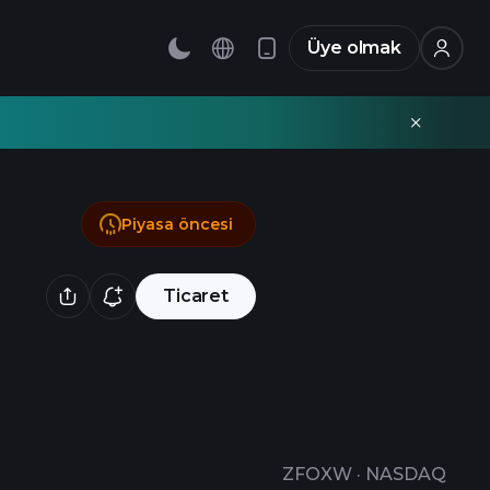
Üye olmak
Piyasa öncesi
Ticaret
ZFOXW
·
NASDAQ