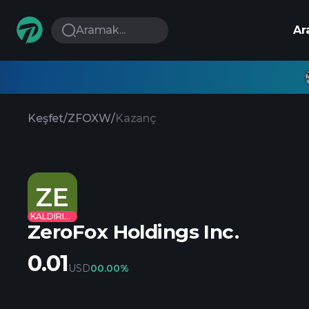
Aramak...
Ar
Keşfet
/
ZFOXW
/
Kazanç
ZE
KALDIRILDI
ZeroFox Holdings Inc.
0.01
USD
0
0.00%