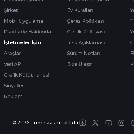
Şirket
Ev Kuralları
Y
Mobil Uygulama
Çerez Politikası
T
Playtrade Hakkında
Gizlilik Politikası
Y
İşletmeler İçin
Risk Açıklaması
G
Araçlar
Sürüm Notları
F
Veri API
Bize Ulaşın
K
Grafik Kütüphanesi
Sinyaller
Reklam
©
2026
Tüm hakları saklıdır