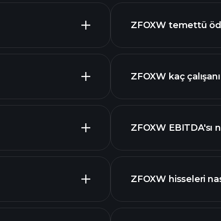
mali rapo
ZFOXW temettü öd
yüksek temettü öde
ZFOXW kaç çalışanı
ZFOXW
ZFOXW EBITDA'sı n
piyasa
ZFOXW hisseleri nası