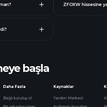
raporlar
aman?
ZFOXW hissesine ya
 Takvimi
di?
Playt
önerilen aracı
meye başla
ZFOXW
analizlerine
Daha Fazla
Kaynaklar
K
Watchlist'leri
Bağlı kuruluş ol
Yardım Merkezi
A
Bir arkadaşı öner
Kullanım Koşulları
B