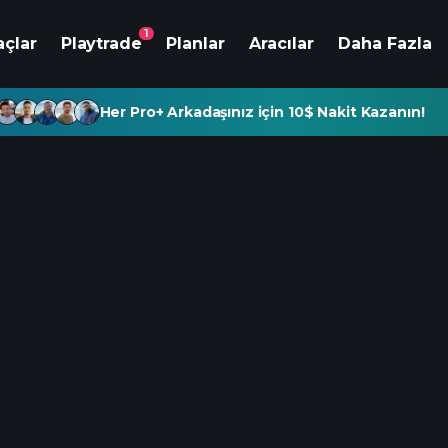
1
açlar
Playtrade
Planlar
Aracılar
Daha Fazla
Her Pro+ Arkadaşınız için 10$ Nakit Kazanın!