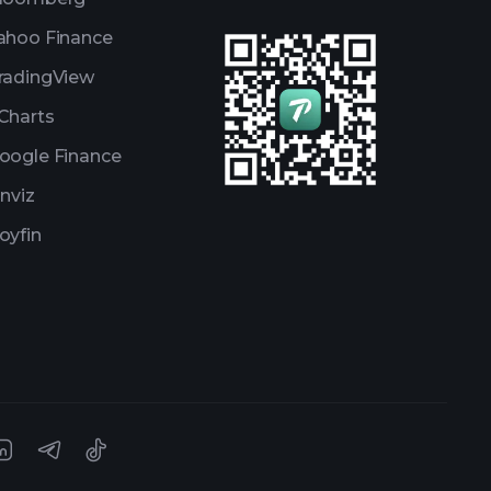
ahoo Finance
radingView
Charts
oogle Finance
inviz
oyfin