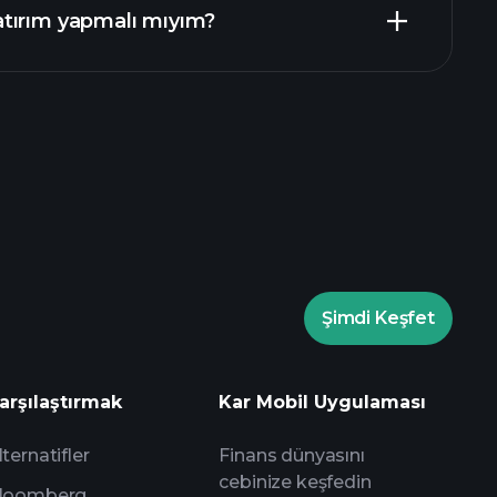
tırım yapmalı mıyım?
rade Turnuvalarında
Playtrade Turnuvalarında
Şimdi Keşfet
yapay zeka destekli günlük piyasa
arşılaştırmak
Kar Mobil Uygulaması
Milyarder Portföylerini
lternatifler
Finans dünyasını
cebinize keşfedin
loomberg