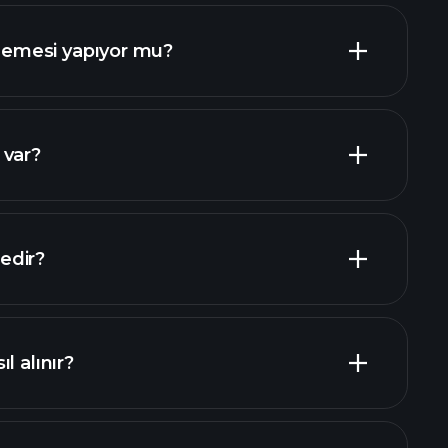
rlar
emesi yapıyor mu?
mali raporlar
yen hisseler
 var?
en büyük işverenler
edir?
l alınır?
mali