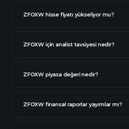
grafik
ZFOXW hisse fiyatı yükseliyor mu?
ZFOXW için analist tavsiyesi nedir?
grafik
ZFOXW piyasa değeri nedir?
ZFOXW finansal raporlar yayımlar mı?
değeri sıralanan hisse listemizi
ZFOXW finansal verilerini