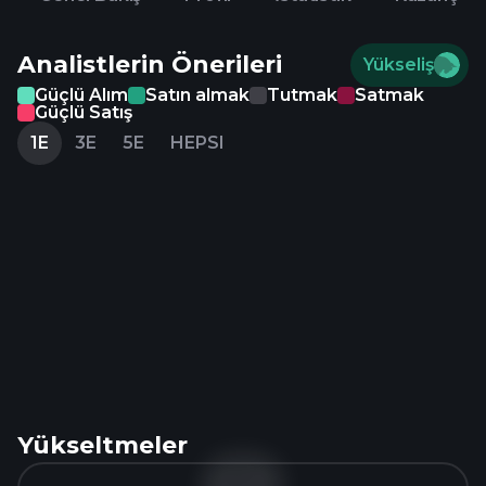
Analistlerin Önerileri
Yükseliş
Güçlü Alım
Satın almak
Tutmak
Satmak
Güçlü Satış
1E
3E
5E
HEPSI
Yükseltmeler