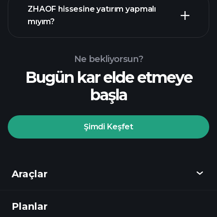
mali raporlar
ZHAOF hissesine yatırım yapmalı
mıyım?
Ne bekliyorsun?
Bugün kar elde etmeye
Playtrade
başla
Turnuvalarında
önerilen aracı
Şimdi Keşfet
Playtrade Turnuvalarında
yapay zeka destekli
Araçlar
günlük piyasa analizlerine
Planlar
Keşfet
Watchlist'leri
Milyarder