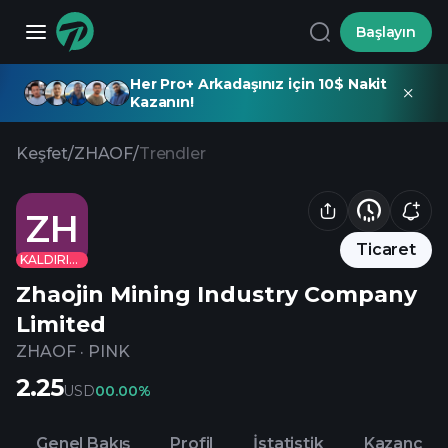
Başlayın
Her Pro+ Arkadaşınız için 10$ Nakit
Kazanın!
Keşfet
/
ZHAOF
/
Trendler
ZH
Ticaret
KALDIRILDI
Zhaojin Mining Industry Company
Limited
ZHAOF
·
PINK
2.25
USD
0
0.00%
Genel Bakış
Profil
İstatistik
Kazanç