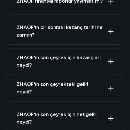
ZHAOF finansal raporlar yayımlar mı?
piyasa
değeri sıralanan hisse listemizi
ZHAOF finansal verilerini
ZHAOF'ın bir sonraki kazanç tarihi ne
zaman?
ZHAOF'ın son çeyrek için kazançları
Kazanç Takvimi
neydi?
ZHAOF'ın son çeyrekteki geliri
neydi?
ZHAOF'ın son çeyrek için net geliri
ZHAOF
neydi?
kazançları