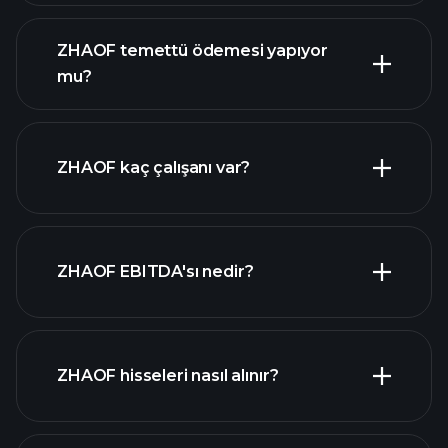
mali raporlar
ZHAOF temettü ödemesi yapıyor
mu?
mali raporlar
ZHAOF kaç çalışanı var?
en
ZHAOF EBITDA'sı nedir?
büyük işverenler
ZHAOF hisseleri nasıl alınır?