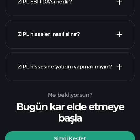
ZIPL EBITDA'sı nedir?
işverenler
ZIPL hisseleri nasıl alınır?
mali raporlar
ZIPL hissesine yatırım yapmalı mıyım?
Ne bekliyorsun?
Bugün kar elde etmeye
Playtrade
başla
Turnuvalarında
önerilen aracı
Şimdi Keşfet