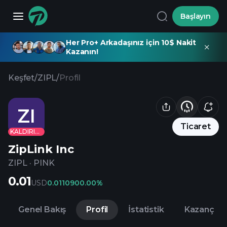
Başlayın
Her Pro+ Arkadaşınız için 10$ Nakit
Kazanın!
Keşfet
/
ZIPL
/
Profil
ZI
Ticaret
KALDIRILDI
ZipLink Inc
ZIPL
·
PINK
0.01
USD
0.01
10900.00%
Genel Bakış
Profil
İstatistik
Kazanç