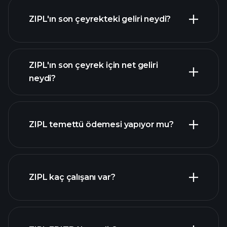
ZIPL'ın son çeyrekteki geliri neydi?
ZIPL'ın son çeyrek için net geliri
ZIPL
neydi?
kazançları
mali raporlar
ZIPL temettü ödemesi yapıyor mu?
mali raporlar
yüksek temettü ödeyen
ZIPL kaç çalışanı var?
hisseler
en büyük