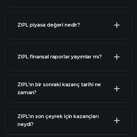
ZIPL grafik
ZIPL piyasa değeri nedir?
ZIPL finansal raporlar yayımlar mı?
piyasa
değeri sıralanan hisse listemizi
ZIPL finansal verilerini
ZIPL'ın bir sonraki kazanç tarihi ne
zaman?
ZIPL'ın son çeyrek için kazançları
Kazanç Takvimi
neydi?