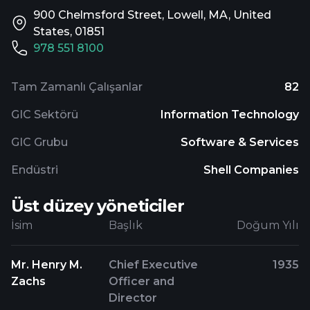
900 Chelmsford Street, Lowell, MA, United
States, 01851
978 551 8100
Tam Zamanlı Çalışanlar
82
GIC Sektörü
Information Technology
GIC Grubu
Software & Services
Endüstri
Shell Companies
Üst düzey yöneticiler
İsim
Başlık
Doğum Yılı
Mr. Henry M.
Chief Executive
1935
Zachs
Officer and
Director