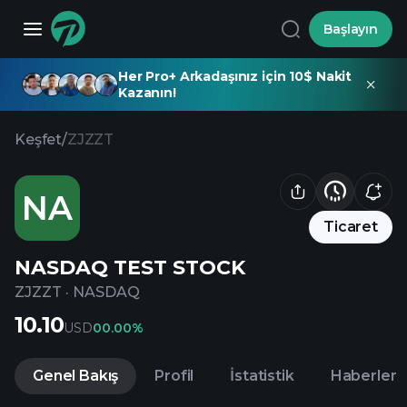
Başlayın
Her Pro+ Arkadaşınız için 10$ Nakit
Kazanın!
Keşfet
/
ZJZZT
NA
Ticaret
NASDAQ TEST STOCK
ZJZZT
·
NASDAQ
10.10
USD
0
0.00%
Genel Bakış
Profil
İstatistik
Haberler