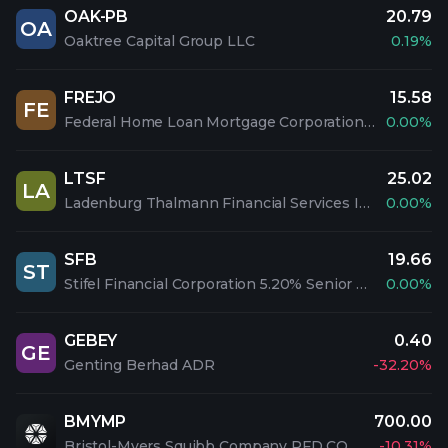
OAK-PB
20.79
OA
Oaktree Capital Group LLC
0.19%
FREJO
15.58
FE
Federal Home Loan Mortgage Corporation PFD 5.1% SAL
0.00%
LTSF
25.02
LA
Ladenburg Thalmann Financial Services Inc. 7.00% SN NT 28
0.00%
SFB
19.66
ST
Stifel Financial Corporation 5.20% Senior Notes due 2047
0.00%
GEBEY
0.40
GE
Genting Berhad ADR
-32.20%
BMYMP
700.00
Bristol-Myers Squibb Company PFD CONV 2
-10.31%