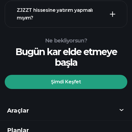
mali raporlar
ZJZZT hissesine yatırım yapmalı
mıyım?
Ne bekliyorsun?
Bugün kar elde etmeye
Playtrade
başla
Turnuvalarında
önerilen aracı
Şimdi Keşfet
Playtrade Turnuvalarında
yapay zeka destekli
Araçlar
günlük piyasa analizlerine
Planlar
Keşfet
Watchlist'leri
Milyarder