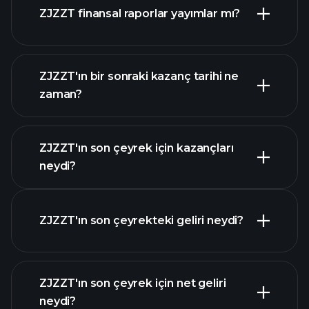
ZJZZT finansal raporlar yayımlar mı?
piyasa değeri
sıralanan hisse listemizi
ZJZZT finansal verilerini
ZJZZT'ın bir sonraki kazanç tarihi ne
zaman?
ZJZZT'ın son çeyrek için kazançları
Kazanç Takvimi
neydi?
ZJZZT'ın son çeyrekteki geliri neydi?
ZJZZT'ın son çeyrek için net geliri
neydi?