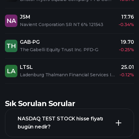
JSM
17.76
NA
Navient Corporation SR NT 6% 121543
-0.34%
GAB-PG
19.70
TH
The Gabelli Equity Trust Inc. PFD-G
-0.25%
LTSL
25.01
LA
Ladenburg Thalmann Financial Services Inc. 6.50% NT 27
-0.12%
Sık Sorulan Sorular
NASDAQ TEST STOCK hisse fiyatı
bugün nedir?