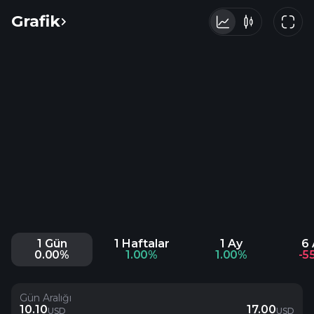
Grafik
1 Gün
1 Haftalar
1 Ay
6 
0.00%
1.00%
1.00%
-5
Gün Aralığı
10.10
17.00
USD
USD