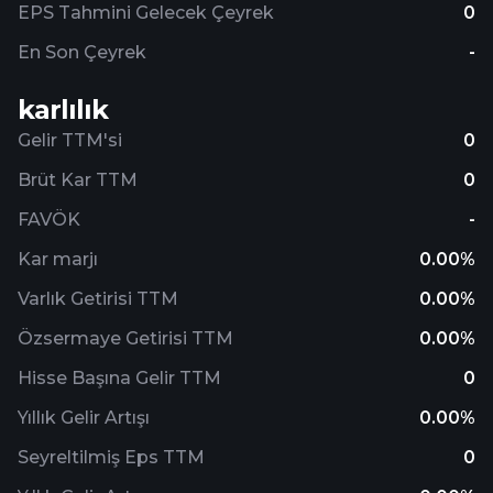
EPS Tahmini Gelecek Çeyrek
0
En Son Çeyrek
-
karlılık
Gelir TTM'si
0
Brüt Kar TTM
0
FAVÖK
-
Kar marjı
0.00%
Varlık Getirisi TTM
0.00%
Özsermaye Getirisi TTM
0.00%
Hisse Başına Gelir TTM
0
Yıllık Gelir Artışı
0.00%
Seyreltilmiş Eps TTM
0