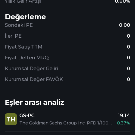
Yıllık Gelir Artışı
0.00%
Değerleme
Sondaki PE
0.00
İleri PE
0
Fiyat Satış TTM
0
Fiyat Defteri MRQ
0
Kurumsal Değer Geliri
0
Kurumsal Değer FAVÖK
0
Eşler arası analiz
GS-PC
19.14
TH
The Goldman Sachs Group Inc. PFD 1/1000 C
0.37%