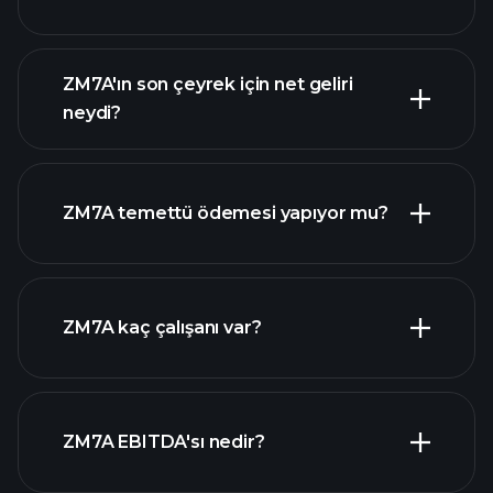
ZM7A'ın son çeyrek için net geliri
ZM7A
neydi?
kazançları
mali
raporlar
ZM7A temettü ödemesi yapıyor mu?
mali raporlar
yüksek temettü ödeyen
ZM7A kaç çalışanı var?
hisseler
en büyük
ZM7A EBITDA'sı nedir?
işverenler