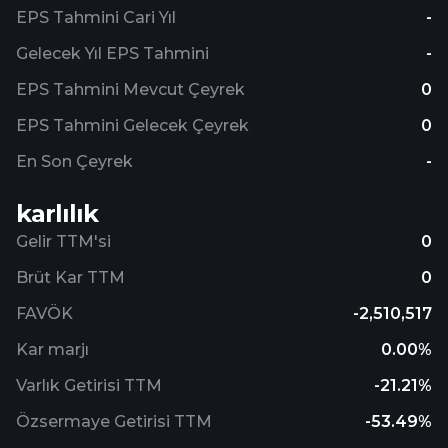
EPS Tahmini Cari Yıl
-
Gelecek Yıl EPS Tahmini
-
EPS Tahmini Mevcut Çeyrek
0
EPS Tahmini Gelecek Çeyrek
0
En Son Çeyrek
-
karlılık
Gelir TTM'si
0
Brüt Kar TTM
0
FAVÖK
-2,510,517
Kar marjı
0.00%
Varlık Getirisi TTM
-21.21%
Özsermaye Getirisi TTM
-53.49%