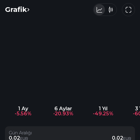
Grafik
1 Ay
6 Aylar
1 Yıl
3 
-5.56%
-20.93%
-49.25%
-6
Gün Aralığı
0.02
0.02
EUR
EUR