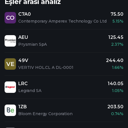
Eşler arası analiz
C7A0
75.50
CO
Contemporary Amperex Technology Co Ltd
5.15%
AEU
125.45
Prysmian SpA
2.37%
49V
244.40
VE
VERTIV HOL.CL A DL-0001
1.66%
LRC
140.05
Legrand SA
1.05%
1ZB
203.50
Bloom Energy Corporation
0.74%