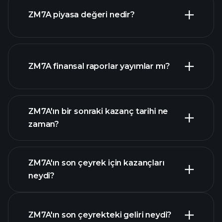
ZM7A piyasa değeri nedir?
ZM7A finansal raporlar yayımlar mı?
piyasa
değeri sıralanan hisse listemizi
ZM7A finansal verilerini
ZM7A'ın bir sonraki kazanç tarihi ne
zaman?
ZM7A'ın son çeyrek için kazançları
Kazanç Takvimi
neydi?
ZM7A'ın son çeyrekteki geliri neydi?