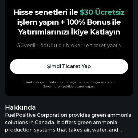
Hisse senetleri ile
$30 Ücretsiz
işlem yapın
+ 100% Bonus ile
Yatırımlarınızı İkiye Katlayın
Güvenilir, ödüllü bir broker ile ticaret yapın.
Şimdi Ticaret Yap
Ticaret risk içerir. Yatırımların değeri artabilir veya azalabilir.
Sorumlu bir şekilde ticaret yapın.
Hakkında
FuelPositive Corporation provides green ammonia
solutions in Canada. It offers green ammonia
production systems that takes air, water, and
electricity to produce a non-polluting chemical for