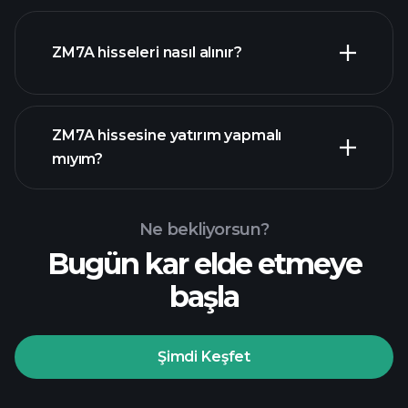
ZM7A hisseleri nasıl alınır?
mali raporlar
ZM7A hissesine yatırım yapmalı
mıyım?
Ne bekliyorsun?
Bugün kar elde etmeye
Playtrade
başla
Turnuvalarında
önerilen aracı
Şimdi Keşfet