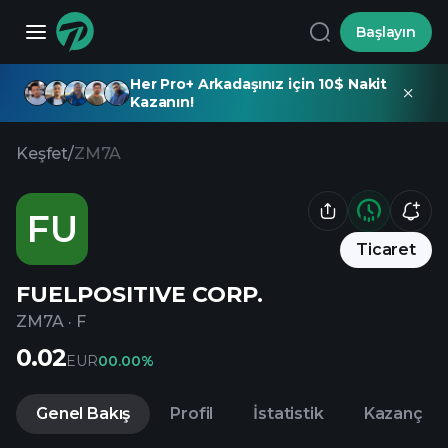
Başlayın
Her Pro+ Arkadaşınız için 10$ Nakit
Kazanın!
Keşfet
/
ZM7A
FU
Ticaret
FUELPOSITIVE CORP.
ZM7A
·
F
0.02
EUR
0
0.00%
Genel Bakış
Profil
İstatistik
Kazanç