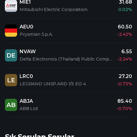
MIE1
31.68
Mitsubishi Electric Corporation
0.02%
AEU0
60.50
Prysmian S.p.A.
-2.42%
NVAW
6.55
DE
Delta Electronics (Thailand) Public Company Limited
-2.24%
LRC0
27.20
LE
LEGRAND UNSP.ARD 1/5 EO 4
-0.73%
ABJA
85.40
AB
ABB Ltd
-0.70%
Sık Sorulan Sorular