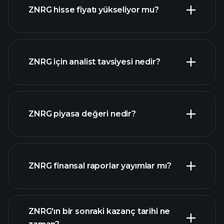
ZNRG hisse fiyatı yükseliyor mu?
ZNRG için analist tavsiyesi nedir?
ZNRG grafik
ZNRG piyasa değeri nedir?
ZNRG finansal raporlar yayımlar mı?
piyasa değeri
sıralanan hisse listemizi
ZNRG finansal verilerini
ZNRG'ın bir sonraki kazanç tarihi ne