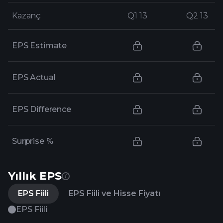
Kazanç
Kazanç
Q1 13
Q1 13
Q2 13
Q2 13
EPS Estimate
EPS Actual
EPS Difference
Surprise %
Yıllık EPS
EPS Fiili
EPS Fiili ve Hisse Fiyatı
EPS Fiili