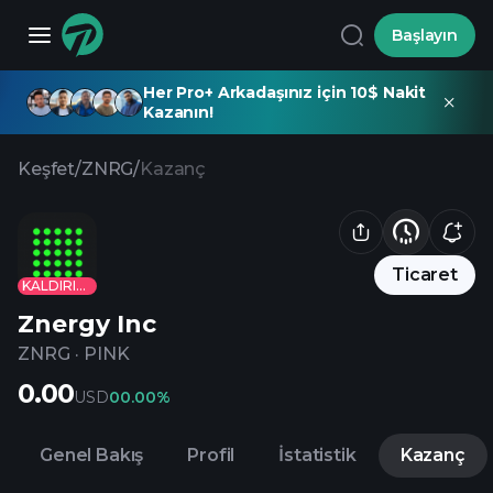
Başlayın
Her Pro+ Arkadaşınız için 10$ Nakit
Kazanın!
Keşfet
/
ZNRG
/
Kazanç
Ticaret
KALDIRILDI
Znergy Inc
ZNRG
·
PINK
0.00
USD
0
0.00%
Genel Bakış
Profil
İstatistik
Kazanç