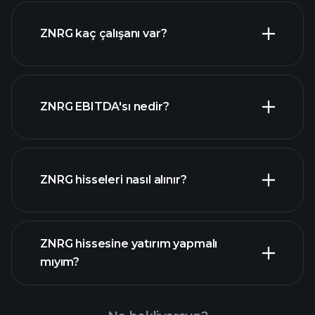
yüksek temettü ödeyen
ZNRG kaç çalışanı var?
hisseler
en büyük
ZNRG EBITDA'sı nedir?
işverenler
ZNRG hisseleri nasıl alınır?
mali raporlar
ZNRG hissesine yatırım yapmalı
mıyım?