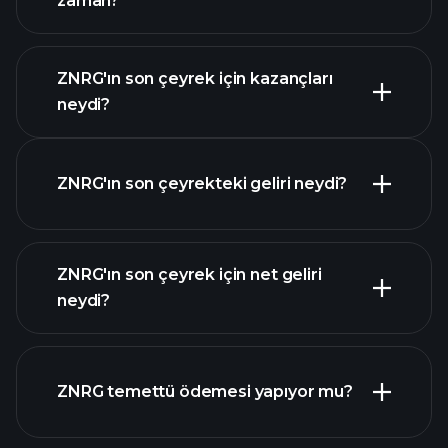
zaman?
ZNRG'ın son çeyrek için kazançları
Kazanç Takvimi
neydi?
ZNRG'ın son çeyrekteki geliri neydi?
ZNRG'ın son çeyrek için net geliri
ZNRG
neydi?
kazançları
mali raporlar
ZNRG temettü ödemesi yapıyor mu?
mali raporlar