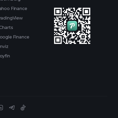
ahoo Finance
radingView
Charts
oogle Finance
inviz
oyfin