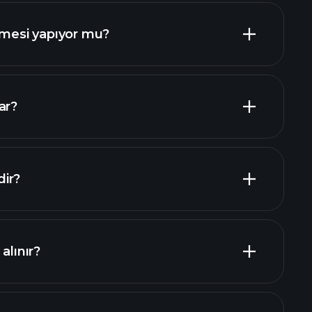
esi yapıyor mu?
mali raporlar
ar?
şverenler
ir?
alınır?
mali raporlar