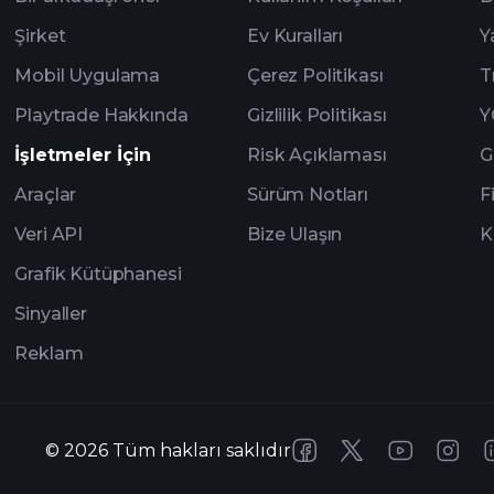
Şirket
Ev Kuralları
Y
Mobil Uygulama
Çerez Politikası
T
Playtrade Hakkında
Gizlilik Politikası
Y
İşletmeler İçin
Risk Açıklaması
G
Araçlar
Sürüm Notları
F
Veri API
Bize Ulaşın
K
Grafik Kütüphanesi
Sinyaller
Reklam
©
2026
Tüm hakları saklıdır