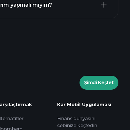
ırım yapmalı mıyım?
rade Turnuvalarında
Playtrade Turnuvalarında
Şimdi Keşfet
yapay zeka destekli günlük piyasa
arşılaştırmak
Kar Mobil Uygulaması
Milyarder Portföylerini
lternatifler
Finans dünyasını
cebinize keşfedin
loomberg