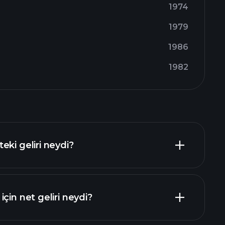
1974
1979
1986
1982
eki geliri neydi?
çin net geliri neydi?
mali raporlar