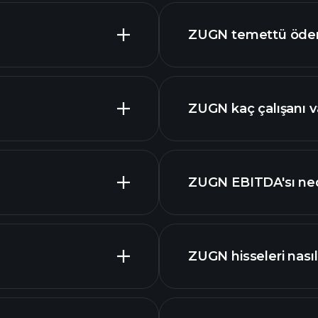
ZUGN temettü ödem
ZUGN kaç çalışanı v
ZUGN grafik
en büyük i
ZUGN EBITDA'sı ned
piyasa
ZUGN hisseleri nasıl 