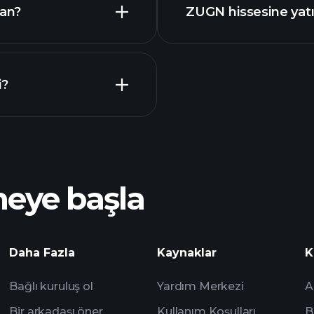
man?
ZUGN hissesine yat
i?
Playt
önerilen aracı
meye başla
ZUGN
analizlerine
Daha Fazla
Kaynaklar
K
Watchlist'leri
Bağlı kuruluş ol
Yardım Merkezi
A
Bir arkadaşı öner
Kullanım Koşulları
B