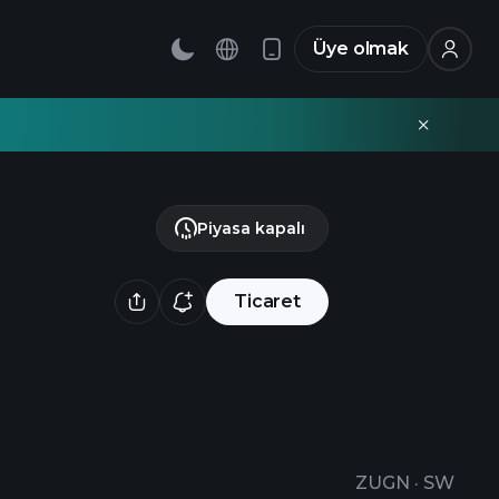
Üye olmak
Piyasa kapalı
Ticaret
ZUGN
·
SW