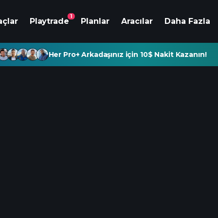
1
açlar
Playtrade
Planlar
Aracılar
Daha Fazla
Her Pro+ Arkadaşınız için 10$ Nakit Kazanın!