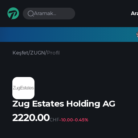
Aramak...
Ar
Keşfet
/
ZUGN
/
Profil
Zug Estates Holding AG
2220.00
CHF
-10.00
-0.45%