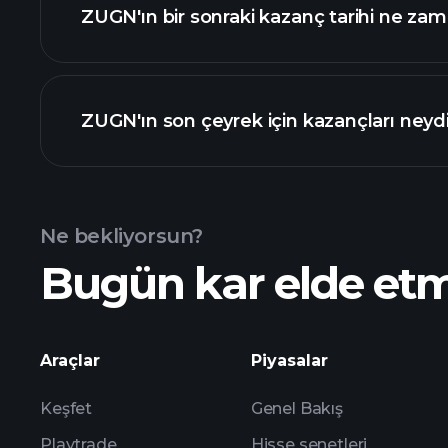
ZUGN'ın bir sonraki kazanç tarihi ne za
Kazanç Takvimi
ZUGN'ın son çeyrek için kazançları neyd
Ne bekliyorsun?
Bugün kar elde et
kazançları
Araçlar
Piyasalar
Keşfet
Genel Bakış
Playtrade
Hisse senetleri