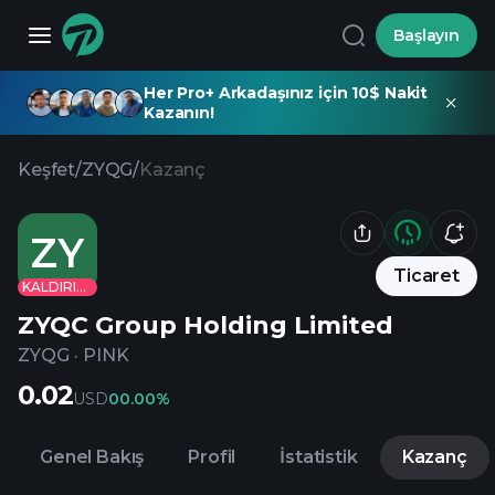
Başlayın
Her Pro+ Arkadaşınız için 10$ Nakit
Kazanın!
Keşfet
/
ZYQG
/
Kazanç
ZY
Ticaret
KALDIRILDI
ZYQC Group Holding Limited
ZYQG
·
PINK
0.02
USD
0
0.00%
Genel Bakış
Profil
İstatistik
Kazanç