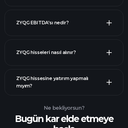
en büyük
ZYQG EBITDA'sı nedir?
işverenler
ZYQG hisseleri nasıl alınır?
mali raporlar
ZYQG hissesine yatırım yapmalı
mıyım?
Ne bekliyorsun?
Bugün kar elde etmeye
Playtrade