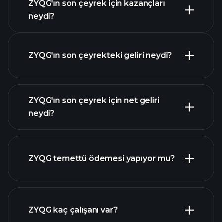
ZYQG'ın son çeyrek için kazançları
Kazanç Takvimi
neydi?
ZYQG'ın son çeyrekteki geliri neydi?
ZYQG'ın son çeyrek için net geliri
ZYQG
neydi?
kazançları
mali
raporlar
ZYQG temettü ödemesi yapıyor mu?
mali
raporlar
yüksek temettü ödeyen
ZYQG kaç çalışanı var?
hisseler