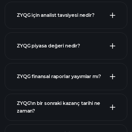
ZYQG için analist tavsiyesi nedir?
ZYQG grafik
ZYQG piyasa değeri nedir?
ZYQG finansal raporlar yayımlar mı?
piyasa
değeri sıralanan hisse listemizi
ZYQG finansal verilerini
ZYQG'ın bir sonraki kazanç tarihi ne
zaman?