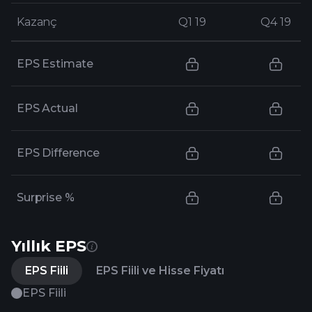
Kazanç
Kazanç
Q1 19
Q1 19
Q4 19
Q4 19
EPS Estimate
EPS Actual
EPS Difference
Surprise %
Yıllık EPS
EPS Fiili
EPS Fiili ve Hisse Fiyatı
EPS Fiili