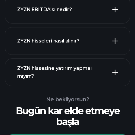
en büyük
ZYZN EBITDA'sı nedir?
işverenler
ZYZN hisseleri nasıl alınır?
mali
raporlar
ZYZN hissesine yatırım yapmalı
mıyım?
Ne bekliyorsun?
Bugün kar elde etmeye
Playtrade
başla
Turnuvalarında