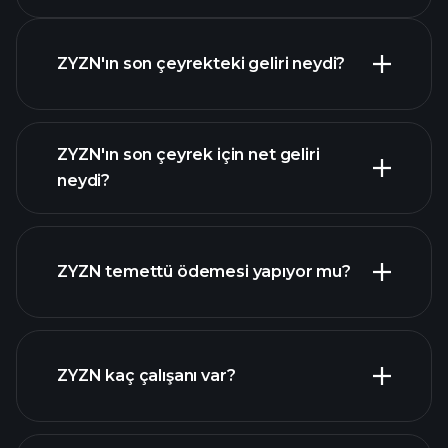
ZYZN'ın son çeyrekteki geliri neydi?
ZYZN'ın son çeyrek için net geliri
ZYZN
neydi?
kazançları
mali
raporlar
ZYZN temettü ödemesi yapıyor mu?
mali
raporlar
yüksek temettü ödeyen
ZYZN kaç çalışanı var?
hisseler