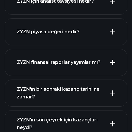
ZYZN için analist tavsiyesi nedir?
ZYZN grafik
ZYZN piyasa değeri nedir?
ZYZN finansal raporlar yayımlar mı?
piyasa
değeri sıralanan hisse listemizi
ZYZN finansal verilerini
ZYZN'ın bir sonraki kazanç tarihi ne
zaman?
ZYZN'ın son çeyrek için kazançları
Kazanç Takvimi
neydi?