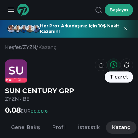
Başlayın
Her Pro+ Arkadaşınız için 10$ Nakit
Kazanın!
Keşfet
/
ZYZN
/
Kazanç
SU
Ticaret
KALDIRILDI
SUN CENTURY GRP
ZYZN
·
BE
0.08
EUR
0
0.00%
Genel Bakış
Profil
İstatistik
Kazanç