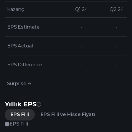
Kazanç
Kazanç
Q1 24
Q1 24
Q2 24
Q2 24
EPS Estimate
-
-
EPS Actual
-
-
EPS Difference
-
-
Surprise %
-
-
Yıllık EPS
EPS Fiili
EPS Fiili ve Hisse Fiyatı
EPS Fiili