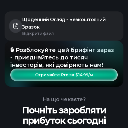
Щоденний Огляд - Безкоштовний
Зразок
Відкрити файл
🔒 Розблокуйте цей брифінг зараз
- приєднайтесь до тисяч
інвесторів, які довіряють нам!
Отримайте Pro за $14.99/м
На що чекаєте?
Почніть заробляти
прибуток сьогодні