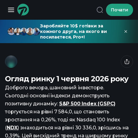
Почати
Заробляйте 10$ готівки за
кожного друга, на якого ви
посилаєтеся, Pro+!
Огляд ринку 1 червня 2026 року
Доброго вечора, шановний інвесторе.
Сьогодні основні індекси демонструють
позитивну динаміку:
S&P 500 Index (GSPC)
торгується на рівні 7 584,0, що становить
зростання на 0,26%, тоді як Nasdaq 100 Index
(
NDX
) знаходиться на рівні 30 336,0, зрісшись на
0,39%. Цей висхідний тренд на ширшому ринку