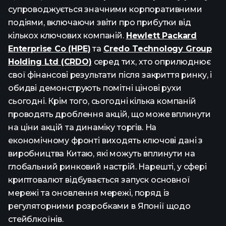
супроводжується значними корпоративними
подіями, включаючи звіти про прибутки від
кількох ключових компаній.
Hewlett Packard
Enterprise Co (HPE)
та
Credo Technology Group
Holding Ltd (CRDO)
серед тих, хто оприлюднює
свої фінансові результати після закриття ринку, і
обидві демонструють помітні цінові рухи
сьогодні. Крім того, сьогодні кілька компаній
проводять дроблення акцій, що може вплинути
на ціни акцій та динаміку торгів. На
економічному фронті виходять ключові дані з
виробництва Китаю, які можуть вплинути на
глобальний ринковий настрій. Нарешті, у сфері
криптовалют відбувається запуск основної
мережі та оновлення мережі, поряд із
регуляторними розробками в Японії щодо
стейблкоїнів.