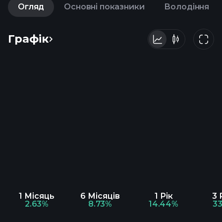
Огляд
Основні показники
Володіння
Графік
1 Місяць
6 Місяців
1 Рік
3 
2.63%
8.73%
14.44%
3