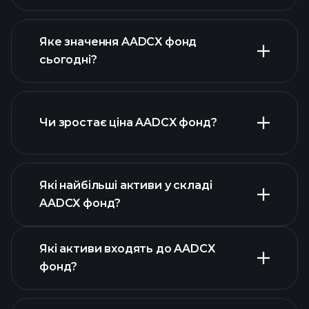
Яке значення AADCX фонд
сьогодні?
Чи зростає ціна AADCX фонд?
розширеній
діаграмі
Які найбільші активи у складі
AADCX фонд?
графіку AADCX фонд
Які активи входять до AADCX
фонд?