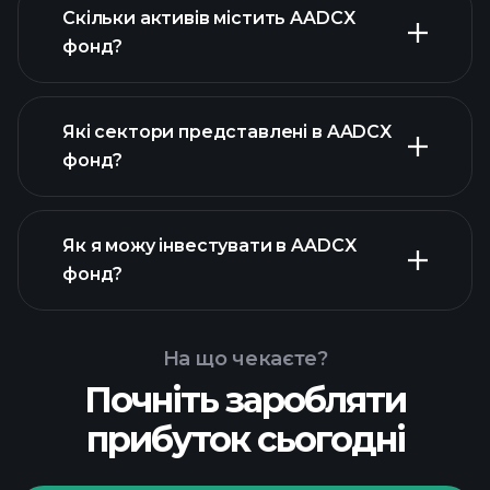
Скільки активів містить AADCX
фонд?
активів AADCX фонд
активів AADCX фонд
Які сектори представлені в AADCX
активів AADCX фонд
фонд?
Як я можу інвестувати в AADCX
фонд?
На що чекаєте?
Почніть заробляти
прибуток сьогодні