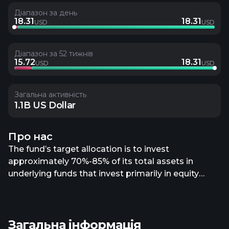
Діапазон за день
18.31
18.31
USD
USD
Діапазон за 52 тижнів
15.72
18.31
USD
USD
Загальна активність
1.1B US Dollar
Про нас
The fund’s target allocation is to invest
approximately 70%-85% of its total assets in
underlying funds that invest primarily in equity
securities (equity funds), approximately 5%-30% of
its total assets in underlying funds that invest
primarily in fixed-income securities (fixed-income
Загальна інформація
funds) and approximately 0%-20% of its total