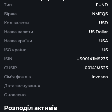
assets in alternative asset classes including
Тип
FUND
underlying funds that invest primarily in
Біржа
NMFQS
commodities and other derivatives. The fund is
non-diversified.
Код валюти
USD
Назва валюти
US Dollar
Назва країни
USA
ISO країни
US
ISIN
US00141M5233
CUSIP
00141M523
Сім'я фондів
Invesco
Дата заснування
-
Оновлено
-
Розподіл активів