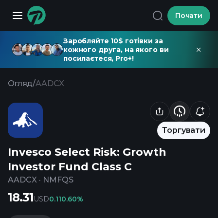
Почати
Заробляйте 10$ готівки за
кожного друга, на якого ви
посилаєтеся, Pro+!
Огляд
/
AADCX
Торгувати
Invesco Select Risk: Growth
Investor Fund Class C
AADCX
·
NMFQS
18.31
USD
0.11
0.60%