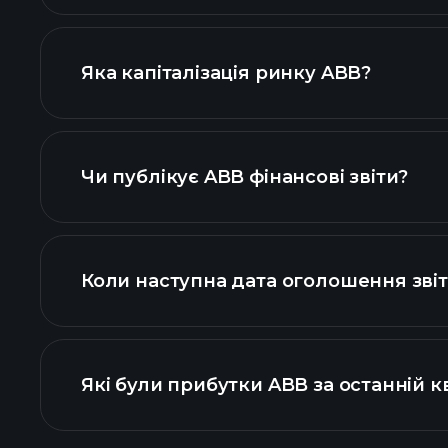
ABB
Яка капіталізація ринку ABB?
наш список акцій
Чи публікує ABB фінансові звіти?
фінансо
Коли наступна дата оголошення звіт
Які були прибутки ABB за останній к
прибутків