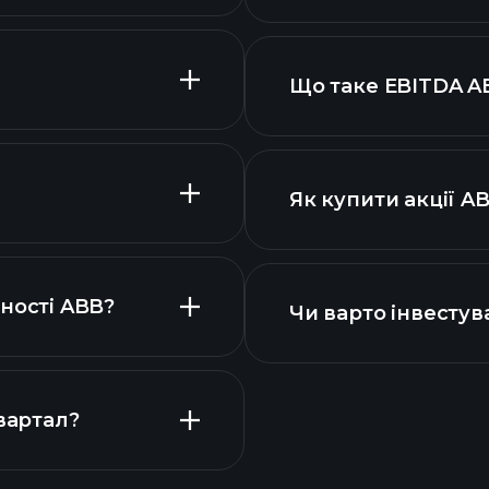
Що таке EBITDA A
найбільших робот
Як купити акції A
вими звітами ABB
ності ABB?
Чи варто інвестува
Календарі
вартал?
Playtr
рекомендованого