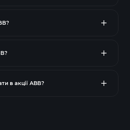
BB?
одавців
BB?
фінансових звітах ABB
ти в акції ABB?
ade Tournaments
 брокера