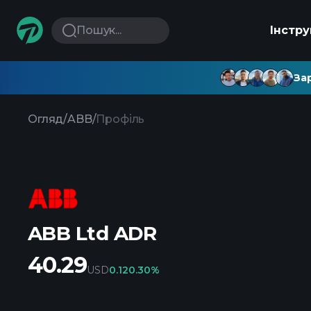
Пошук...
Інстр
Зар
Огляд
/
ABB
/
Профіль
ABB Ltd ADR
40.29
USD
0.12
0.30%