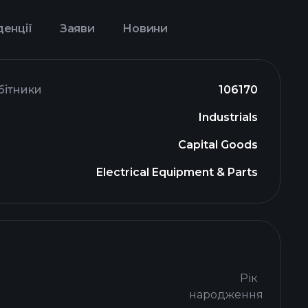
денції
Заяви
Новини
бітники
106170
Industrials
Capital Goods
Electrical Equipment & Parts
Рік
народження