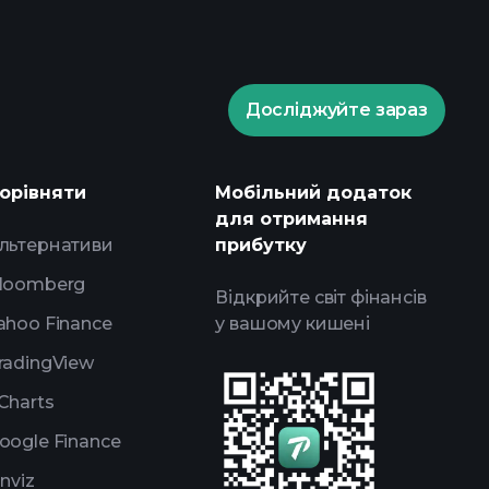
Досліджуйте зараз
Playtrade Tournaments
і ринкові аналітичні дані на базі
орівняти
Мобільний додаток
у
для отримання
ження
портфелями
льтернативи
прибутку
loomberg
Відкрийте світ фінансів
ahoo Finance
у вашому кишені
radingView
Charts
oogle Finance
inviz