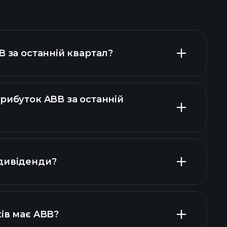
B за останній квартал?
рибуток ABB за останній
нсових звітах ABB
дивіденди?
фінансових звітах ABB
високодивідендних
ів має ABB?