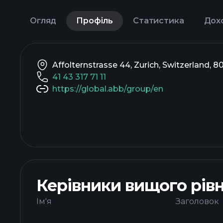
Огляд
Профіль
Статистика
Дох
Affolternstrasse 44, Zurich, Switzerland, 8
41 43 317 71 11
https://global.abb/group/en
Керівники вищого рів
Ім'я
Заголовок