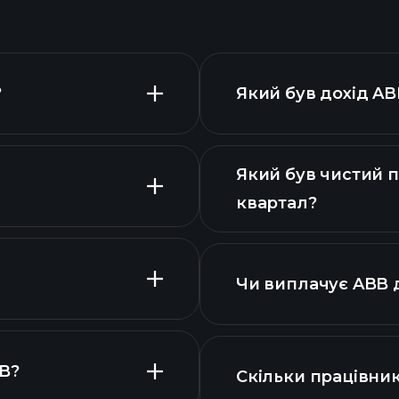
?
Який був дохід AB
Який був чистий п
квартал?
розширеній
фіна
Чи виплачує ABB 
B?
Скільки працівник
діаграмі
акцій