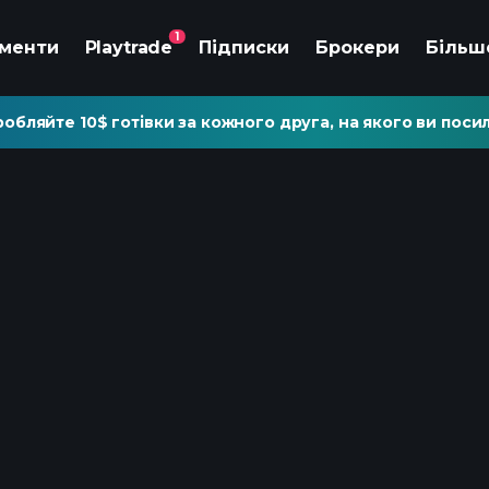
1
ументи
Playtrade
Підписки
Брокери
Більш
обляйте 10$ готівки за кожного друга, на якого ви посил