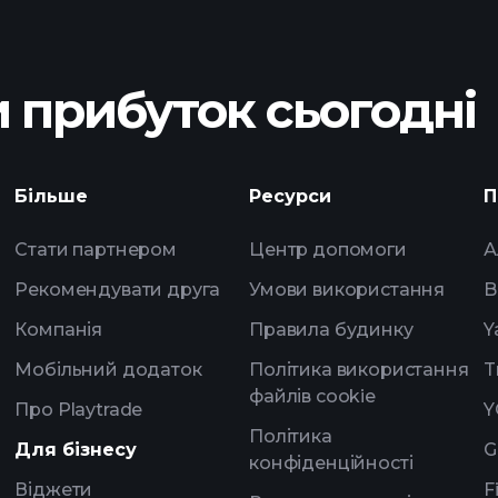
 прибуток сьогодні
ки ABB
щоденн
Більше
Ресурси
П
штучного інтелект
списки спостере
Стати партнером
Центр допомоги
А
мільярдерів
Рекомендувати друга
Умови використання
B
Компанія
Правила будинку
Y
Мобільний додаток
Політика використання
T
файлів cookie
Про Playtrade
Y
Політика
Для бізнесу
G
конфіденційності
Віджети
F