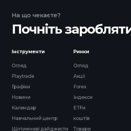
На що чекаєте?
Почніть заробляти
прибут
Інструменти
Ринки
Огляд
Огляд
Playtrade
Акції
Графіки
Forex
Новини
Індекси
Календар
ETFи
Навчальний центр
коштів
Щотижневі дайджести
Товари