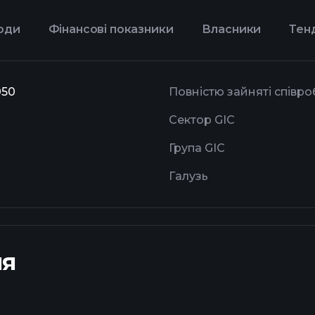
оди
Фінансові показники
Власники
Тен
050
Повністю зайняті співро
Сектор GIC
Група GIC
Галузь
ня