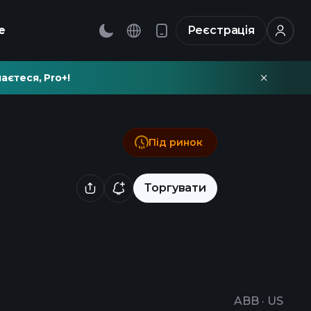
е
Реєстрація
аєтеся, Pro+!
Під ринок
Торгувати
ABB
·
US