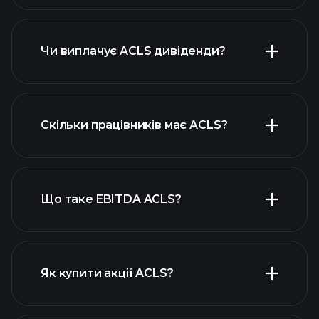
прибутки ACLS
фінансових звітах ACLS
Чи виплачує ACLS дивіденди?
фінансових звітах ACLS
Скільки працівників має ACLS?
високодивідендних акцій
Що таке EBITDA ACLS?
найбільших
роботодавців
Як купити акції ACLS?