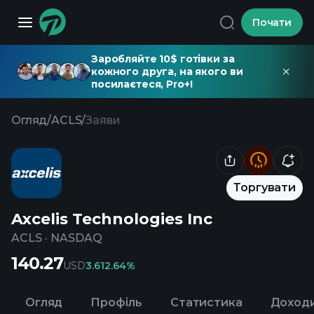
Почати
Заробляйте 10$ готівки за
кожного друга, на якого ви
посилаєтеся, Pro+!
Огляд
/
ACLS
/
Заяви
Торгувати
Axcelis Technologies Inc
ACLS
·
NASDAQ
140.27
USD
3.61
2.64%
Огляд
Профіль
Статистика
Доход