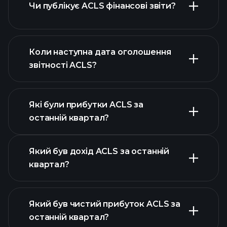
Чи публікує ACLS фінансові звіти?
наш список акцій
фінансовими звітами ACLS
Коли наступна дата оголошення
звітності ACLS?
Які були прибутки ACLS за
Календарі
останній квартал?
прибутків
Який був дохід ACLS за останній
квартал?
Який був чистий прибуток ACLS за
останній квартал?