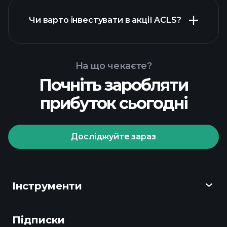
Чи варто інвестувати в акції ACLS?
фінансових звітах ACLS
На що чекаєте?
Почніть заробляти
прибуток сьогодні
Playtrade Tournaments
рекомендованого
брокера
Досліджуйте зараз
Playtrade Tournaments
Інструменти
щоденні ринкові
аналітичні дані на базі штучного
Підписки
Огляд
інтелекту