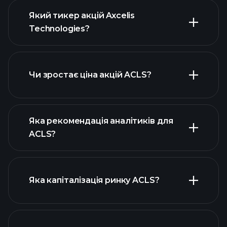
Який тикер акцій Axcelis
Technologies?
розширеній діаграмі
Чи зростає ціна акцій ACLS?
Яка рекомендація аналітиків для
ACLS?
діаграмі ACLS
Яка капіталізація ринку ACLS?