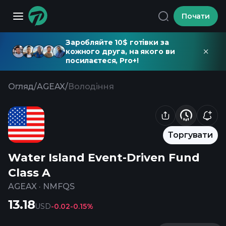
Почати
Заробляйте 10$ готівки за
кожного друга, на якого ви
посилаєтеся, Pro+!
Огляд
/
AGEAX
/
Володіння
Торгувати
Water Island Event-Driven Fund
Class A
AGEAX
·
NMFQS
13.18
USD
-0.02
-0.15%