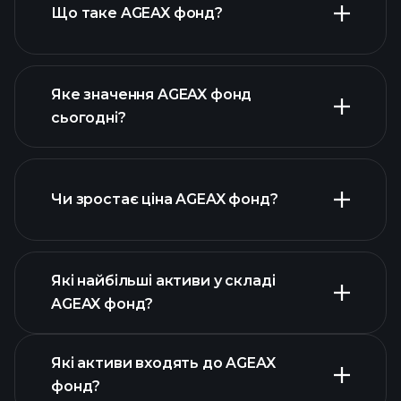
Що таке AGEAX фонд?
Яке значення AGEAX фонд
сьогодні?
Чи зростає ціна AGEAX фонд?
розширеній
діаграмі
Які найбільші активи у складі
AGEAX фонд?
графіку AGEAX фонд
Які активи входять до AGEAX
фонд?