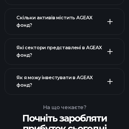
Скільки активів містить AGEAX
фонд?
активів AGEAX
фонд
активів AGEAX фонд
Які сектори представлені в AGEAX
активів AGEAX фонд
фонд?
Як я можу інвестувати в AGEAX
фонд?
На що чекаєте?
Почніть заробляти
прибуток сьогодні