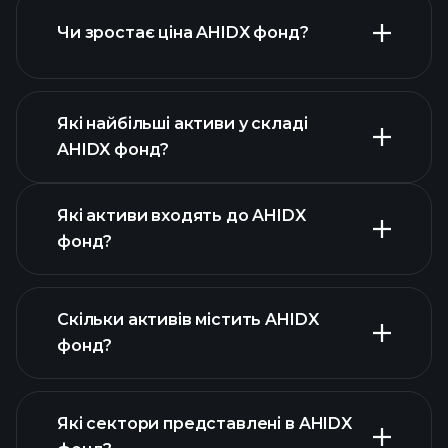
Чи зростає ціна AHIDX фонд?
розширеній
діаграмі
Які найбільші активи у складі
AHIDX фонд?
графіку AHIDX фонд
Які активи входять до AHIDX
фонд?
Скільки активів містить AHIDX
активів AHIDX фонд
фонд?
активів
AHIDX фонд
Які сектори представлені в AHIDX
активів AHIDX фонд