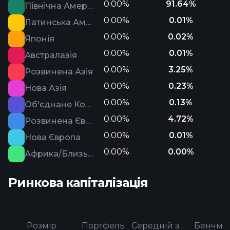
0.00%
91.64%
Північна Америка
0.00%
0.01%
Латинська Америка
0.00%
0.02%
Японія
0.00%
0.01%
Австралазія
0.00%
3.25%
Розвинена Азія
0.00%
0.23%
Нова Азія
0.00%
0.13%
Об'єднане Королівство
0.00%
4.72%
Розвинена Європа
0.00%
0.01%
Нова Європа
0.00%
0.00%
Африка/Близький Схід
Ринкова капіталізація
Розмір
Портфель
Середній за категорією
Бенчма