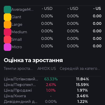
- USD
- USD
- USD
AverageMarketCap
0.00%
0.00%
0.00%
Giant
0.00%
0.00%
0.00%
Large
0.00%
0.00%
0.00%
Medium
0.00%
0.00%
0.00%
Small
0.00%
0.00%
0.00%
Micro
Оцінка та зростання
Темпи зростання
AHIDX.US
Середній за категорією
Ціна/Готівковий потік
63.33%
11.84%
Ціна/Перспективний прибуток
2.61%
15.59%
Ціна/Продажі
1.01%
1.97%
Ціна/Книга
-
3.46%
Дивідендний дохід
0.00%
1.22%