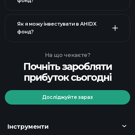
фонд?
Як я можу інвестувати в AHIDX
фонд?
На що чекаєте?
Почніть заробляти
прибуток сьогодні
Досліджуйте зараз
Playtrade Tournaments
рекомендованого
брокера
Інструменти