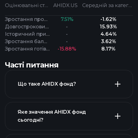
Оцінювальні ставки
AHIDX.US
Середній за категорією
Зростання продажів
7.51%
-1.62%
Довгостроковий прибуток
-
15.93%
Історичний прибуток
-
4.64%
Зростання балансової вартості
-
3.62%
Зростання готівкового потоку
-15.88%
8.17%
Часті питання
Що таке AHIDX фонд?
Яке значення AHIDX фонд
сьогодні?