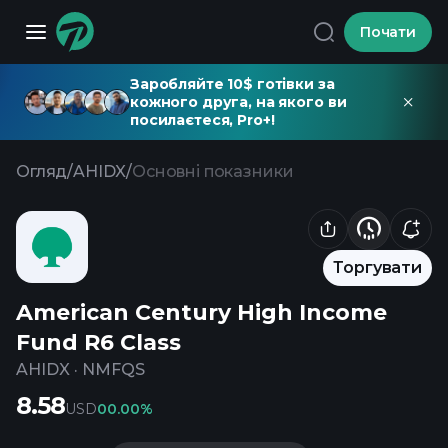
Почати
Заробляйте 10$ готівки за
кожного друга, на якого ви
посилаєтеся, Pro+!
Огляд
/
AHIDX
/
Основні показники
Торгувати
American Century High Income
Fund R6 Class
AHIDX
·
NMFQS
8.58
USD
0
0.00%