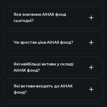
Яке значення AIHAX фонд
сьогодні?
Чи зростає ціна AIHAX фонд?
розширеній
діаграмі
Які найбільші активи у складі
AIHAX фонд?
графіку AIHAX фонд
Які активи входять до AIHAX
фонд?