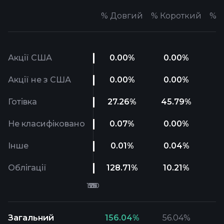
%
Довгий
%
Короткий
%
Ч
Акції США
0.00
%
0.00
%
Акції не з США
0.00
%
0.00
%
Готівка
27.26
%
45.79
%
Не класифіковано
0.07
%
0.00
%
Інше
0.01
%
0.04
%
Облігації
128.71
%
10.21
%
Загальний
156.04
%
56.04
%