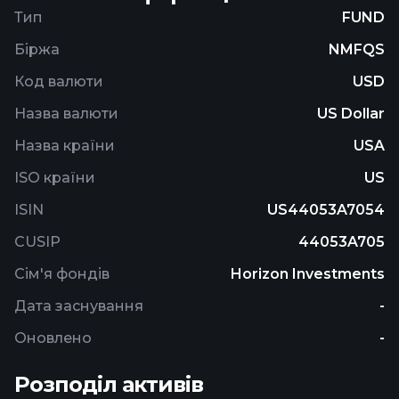
Dollar denominated securities, but may also invest
Тип
FUND
a portion of its assets in non-U.S. Dollar
Біржа
NMFQS
denominated securities.
Код валюти
USD
Назва валюти
US Dollar
Назва країни
USA
ISO країни
US
ISIN
US44053A7054
CUSIP
44053A705
Сім'я фондів
Horizon Investments
Дата заснування
-
Оновлено
-
Розподіл активів