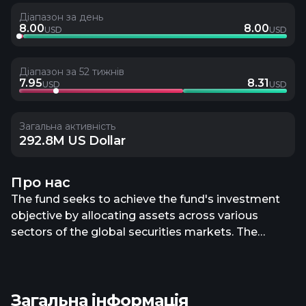
Діапазон за день
8.00
8.00
USD
USD
Діапазон за 52 тижнів
7.95
8.31
USD
USD
Загальна активність
292.8M US Dollar
Про нас
The fund seeks to achieve the fund's investment
objective by allocating assets across various
sectors of the global securities markets. The
manager may execute the fund strategy by
investing in exchange-traded funds (“ETFs”) or by
investing directly in individual securities or baskets
Загальна інформація
of securities. The fund will invest primarily in U.S.