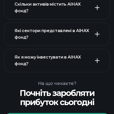
Скільки активів містить AIHAX
фонд?
Які сектори представлені в AIHAX
активів
активів AIHAX фонд
активів AIHAX фонд
фонд?
AIHAX фонд
Як я можу інвестувати в AIHAX
фонд?
На що чекаєте?
Почніть заробляти
прибуток сьогодні