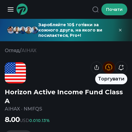
Почати
Заробляйте 10$ готівки за
кожного друга, на якого ви
посилаєтеся, Pro+!
Огляд
/
AIHAX
Торгувати
Horizon Active Income Fund Class
A
AIHAX
·
NMFQS
8.00
USD
0.01
0.13%