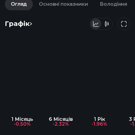
Огляд
Основні показники
Володіння
Графік
1 Місяць
6 Місяців
1 Рік
3 
-0.50%
-2.32%
-1.96%
-