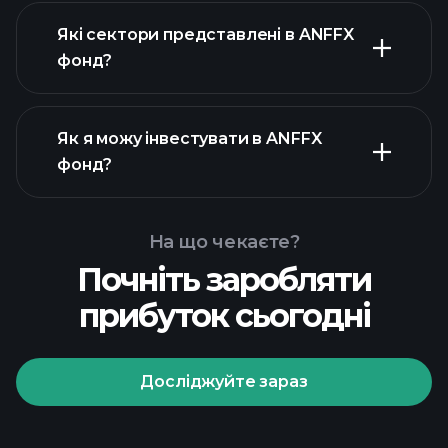
активів ANFFX фонд
Які сектори представлені в ANFFX
активів ANFFX фонд
фонд?
Як я можу інвестувати в ANFFX
фонд?
На що чекаєте?
Почніть заробляти
прибуток сьогодні
Досліджуйте зараз
Playtrade Tournaments
рекомендованого
брокера