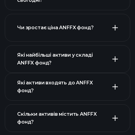
сьогодні?
Чи зростає ціна ANFFX фонд?
розширеній
діаграмі
Які найбільші активи у складі
ANFFX фонд?
графіку ANFFX фонд
Які активи входять до ANFFX
фонд?
Скільки активів містить ANFFX
фонд?
активів ANFFX фонд