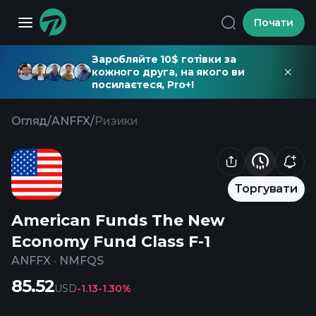
Почати
Заробляйте 10$ готівки за
кожного друга, на якого ви
посилаєтеся, Pro+!
Огляд
/
ANFFX
/
Ризики
Торгувати
American Funds The New
Economy Fund Class F-1
ANFFX
·
NMFQS
85.52
USD
-1.13
-1.30%