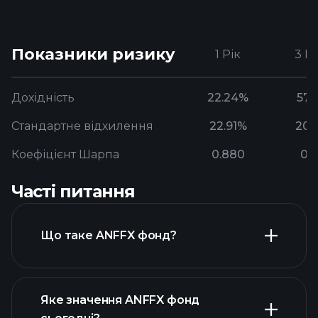
Показники ризику
1 Рік
3 Р
Дохідність
22.24%
57.
Стандартне відхилення
22.91%
20.
Коефіцієнт Шарпа
0.880
0.
Часті питання
Що таке ANFFX фонд?
Яке значення ANFFX фонд