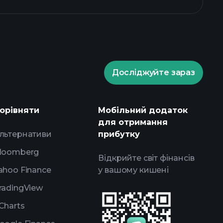
Досліджуйте зараз
ents
рекомендованого
орівняти
Мобільний додаток
для отримання
льтернативи
прибутку
loomberg
Відкрийте світ фінансів
ahoo Finance
у вашому кишені
radingView
Charts