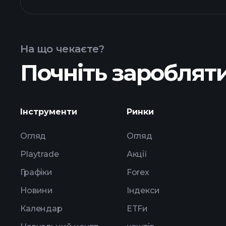
ANVIX фонд
На що чекаєте?
Почніть заробляти
активі
Інструменти
Ринки
Огляд
Огляд
Playtrade
Акції
Графіки
Forex
Новини
Індекси
Календар
ETFи