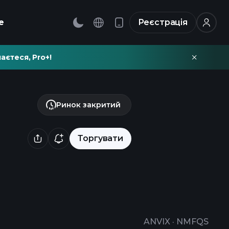
е
Реєстрація
аєтеся, Pro+!
Ринок закритий
Торгувати
ANVIX
·
NMFQS