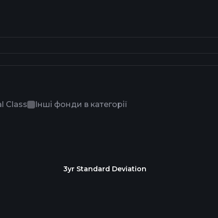
l Class
Інші фонди в категорії
3yr Standard Deviation