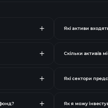
Які активи входят
Скільки активів м
активів AN
Які сектори предс
 фонд?
Як я можу інвесту