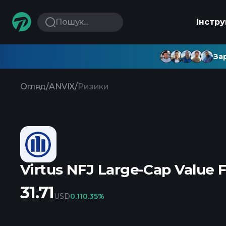
Пошук...
Інстр
Зар
Огляд
/
ANVIX
/
Ризики
Virtus NFJ Large-Cap Value F
31.71
USD
0.11
0.35%