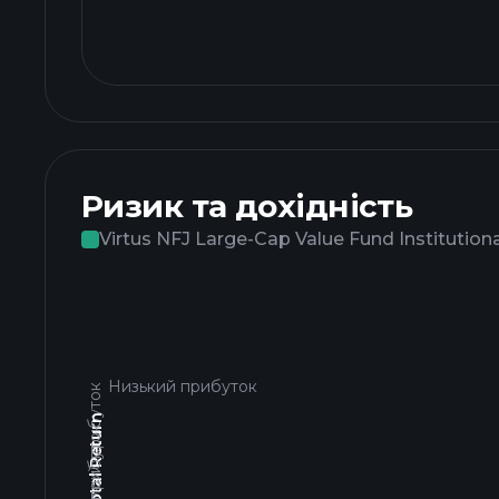
Ризик та дохідність
Virtus NFJ Large-Cap Value Fund Institutiona
Низький прибуток
Високий прибуток
3yr Total Return
Низький прибуток