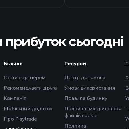
графіку
 прибуток сьогодні
в ANVIX фонд
Playtrade Tournam
Більше
Ресурси
П
брокера
Стати партнером
Центр допомоги
А
Рекомендувати друга
Умови використання
B
Компанія
Правила будинку
Y
Мобільний додаток
Політика використання
T
файлів cookie
Про Playtrade
Y
Політика