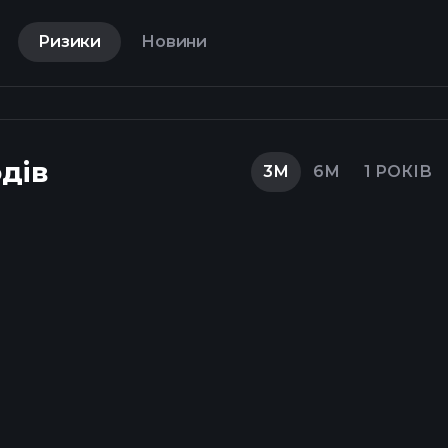
Ризики
Новини
дів
3М
6М
1 РОКІВ