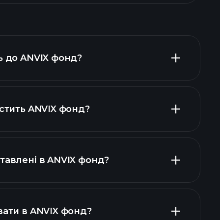
ь до ANVIX фонд?
істить ANVIX фонд?
VIX фонд
активів ANVIX фонд
тавлені в ANVIX фонд?
вати в ANVIX фонд?