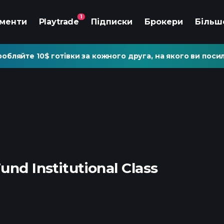
1
ументи
Playtrade
Підписки
Брокери
Більш
обляйте 10$ готівки за кожного друга, на якого ви посил
und Institutional Class