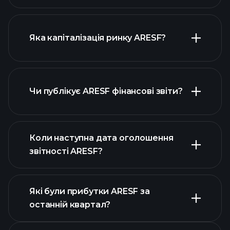
діаграмі ARESF
Яка капіталізація ринку ARESF?
Чи публікує ARESF фінансові звіти?
наш список акцій
фінансовими звітами ARESF
Коли наступна дата оголошення
звітності ARESF?
Які були прибутки ARESF за
Календарі
останній квартал?
прибутків