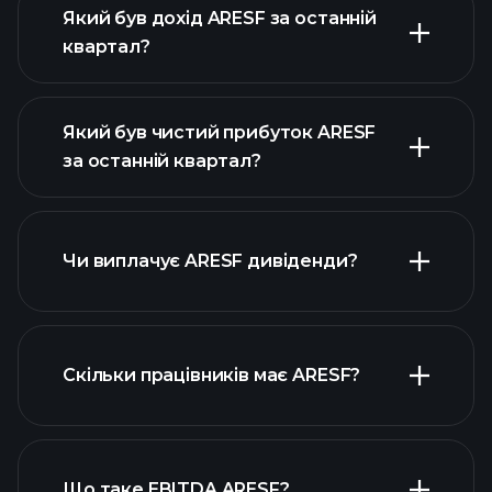
Який був дохід ARESF за останній
квартал?
Який був чистий прибуток ARESF
за останній квартал?
прибутки ARESF
фінансових звітах ARESF
Чи виплачує ARESF дивіденди?
фінансових звітах ARESF
Скільки працівників має ARESF?
Що таке EBITDA ARESF?