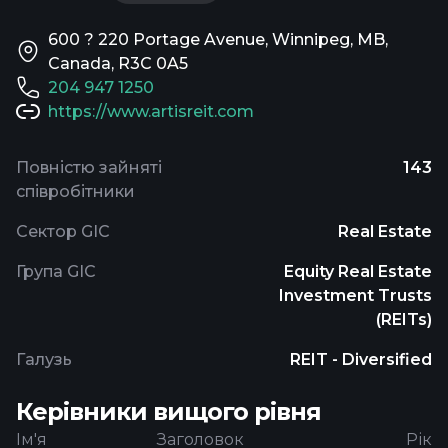
600 ? 220 Portage Avenue, Winnipeg, MB,
Canada, R3C 0A5
204 947 1250
https://www.artisreit.com
Повністю зайняті
143
співробітники
Сектор GIC
Real Estate
Група GIC
Equity Real Estate
Investment Trusts
(REITs)
Галузь
REIT - Diversified
Керівники вищого рівня
Ім'я
Заголовок
Рік