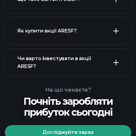
найбільших роботодавців
Як купити акції ARESF?
Чи варто інвестувати в акції
фінансових звітах ARESF
ARESF?
На що чекаєте?
Почніть заробляти
Playtrade Tournaments
прибуток сьогодні
рекомендованого
брокера
Досліджуйте зараз