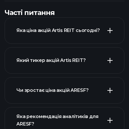
Часті питання
Яка ціна акцій Artis REIT сьогодні?
Який тикер акцій Artis REIT?
розширеній діаграмі
Чи зростає ціна акцій ARESF?
Яка рекомендація аналітиків для
ARESF?