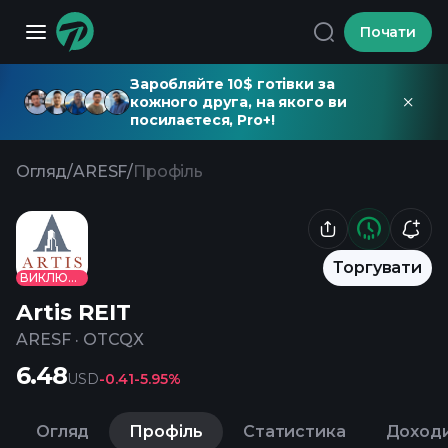
Почати
Заробляйте 10$ готівки за
кожного друга, на якого ви
посилаєтеся, Pro+!
Огляд
/
ARESF
/
Профіль
Торгувати
ВИКЛЮЧЕНО
Artis REIT
ARESF
·
OTCQX
6.48
USD
-0.41
-5.95%
Огляд
Профіль
Статистика
Доход