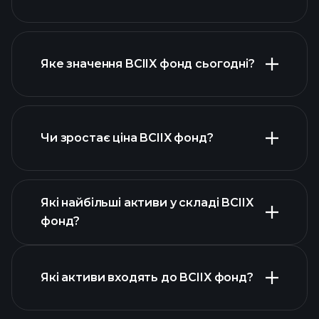
Яке значення BCIIX фонд сьогодні?
Чи зростає ціна BCIIX фонд?
розширеній
діаграмі
Які найбільші активи у складі BCIIX
фонд?
графіку BCIIX фонд
Які активи входять до BCIIX фонд?