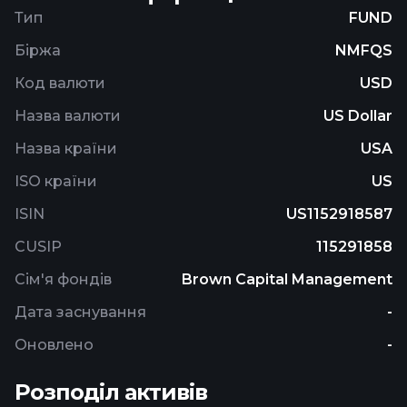
portfolio of between 40 to 70 securities which the
Тип
FUND
Advisor believes have the potential for growth.
Біржа
NMFQS
Код валюти
USD
Назва валюти
US Dollar
Назва країни
USA
ISO країни
US
ISIN
US1152918587
CUSIP
115291858
Сім'я фондів
Brown Capital Management
Дата заснування
-
Оновлено
-
Розподіл активів