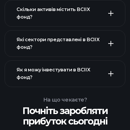
Скільки активів містить BCIIX
активів BCIIX фонд
фонд?
активів BCIIX фонд
Які сектори представлені в BCIIX
активів BCIIX фонд
фонд?
Як я можу інвестувати в BCIIX
фонд?
На що чекаєте?
Почніть заробляти
прибуток сьогодні