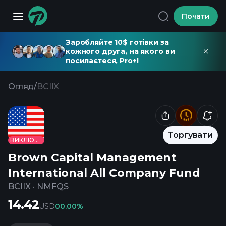
Почати
Заробляйте 10$ готівки за
кожного друга, на якого ви
посилаєтеся, Pro+!
Огляд
/
BCIIX
Торгувати
ВИКЛЮЧЕНО
Brown Capital Management
International All Company Fund
BCIIX
·
NMFQS
14.42
USD
0
0.00%