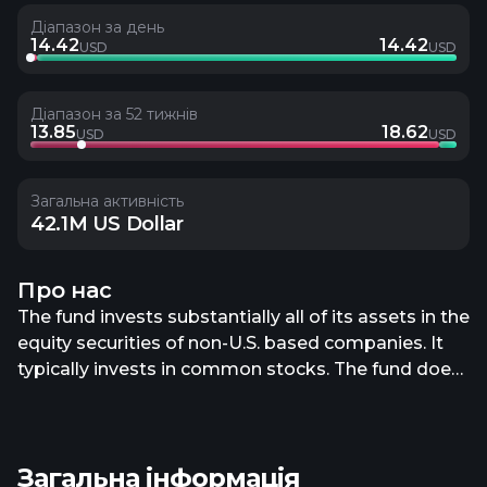
Діапазон за день
14.42
14.42
USD
USD
Діапазон за 52 тижнів
13.85
18.62
USD
USD
Загальна активність
42.1M US Dollar
Про нас
The fund invests substantially all of its assets in the
equity securities of non-U.S. based companies. It
typically invests in common stocks. The fund does
not choose its portfolio companies based on a
reference to market capitalization. Rather, the
focus of the it is on the revenue produced by the
Загальна інформація
issuer of the securities. The fund typically holds a