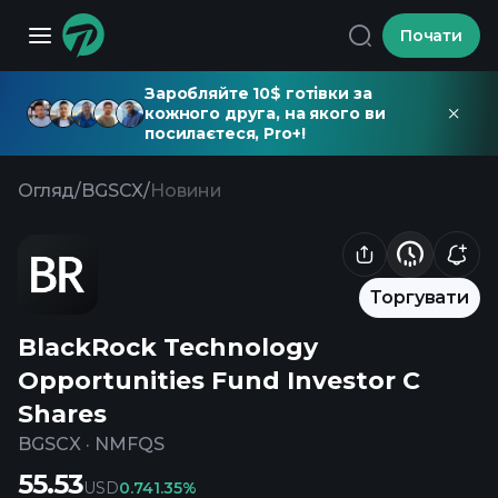
Почати
Заробляйте 10$ готівки за
кожного друга, на якого ви
посилаєтеся, Pro+!
Огляд
/
BGSCX
/
Новини
Торгувати
BlackRock Technology
Opportunities Fund Investor C
Shares
BGSCX
·
NMFQS
55.53
USD
0.74
1.35%