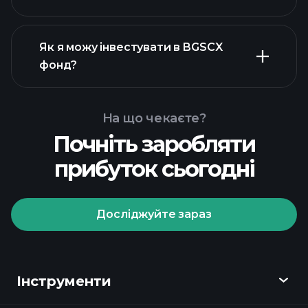
Як я можу інвестувати в BGSCX
фонд?
На що чекаєте?
Почніть заробляти
прибуток сьогодні
Досліджуйте зараз
Playtrade Tournaments
рекомендованого
брокера
Інструменти