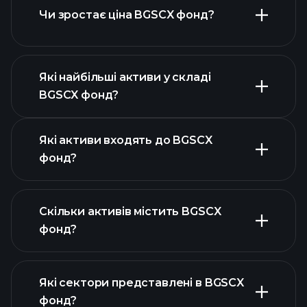
Чи зростає ціна BGSCX фонд?
розширеній
діаграмі
Які найбільші активи у складі
BGSCX фонд?
графіку
Які активи входять до BGSCX
BGSCX фонд
фонд?
Скільки активів містить BGSCX
фонд?
активів BGSCX
фонд
активів BGSCX фонд
Які сектори представлені в BGSCX
активів BGSCX фонд
фонд?