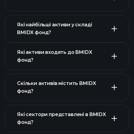
розширеній
діаграмі
Які найбільші активи у складі
BMIDX фонд?
графіку BMIDX фонд
Які активи входять до BMIDX
фонд?
Скільки активів містить BMIDX
активів BMIDX фонд
фонд?
активів
BMIDX фонд
Які сектори представлені в BMIDX
активів BMIDX фонд
фонд?