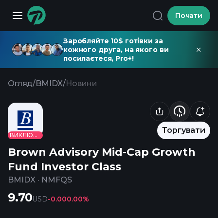
Почати
Заробляйте 10$ готівки за
кожного друга, на якого ви
посилаєтеся, Pro+!
Огляд
/
BMIDX
/
Новини
Торгувати
ВИКЛЮЧЕНО
Brown Advisory Mid-Cap Growth
Fund Investor Class
BMIDX
·
NMFQS
9.70
USD
-0.00
0.00%