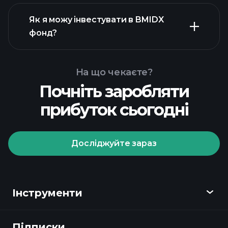
Як я можу інвестувати в BMIDX
фонд?
На що чекаєте?
Почніть заробляти
прибуток сьогодні
Досліджуйте зараз
Playtrade Tournaments
рекомендованого
брокера
Інструменти
Підписки
Огляд