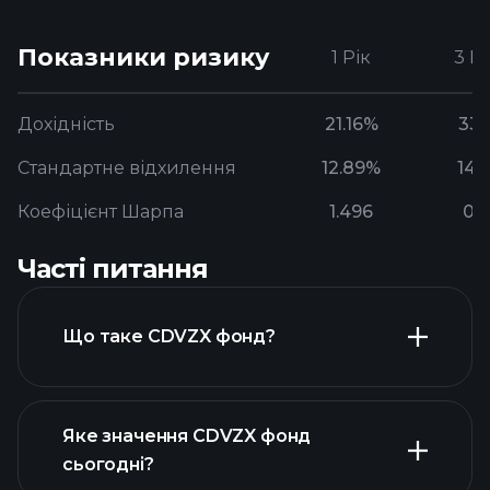
Показники ризику
1 Рік
3 Р
Дохідність
21.16%
33.
Стандартне відхилення
12.89%
14.
Коефіцієнт Шарпа
1.496
0.
Часті питання
Що таке CDVZX фонд?
Яке значення CDVZX фонд
сьогодні?