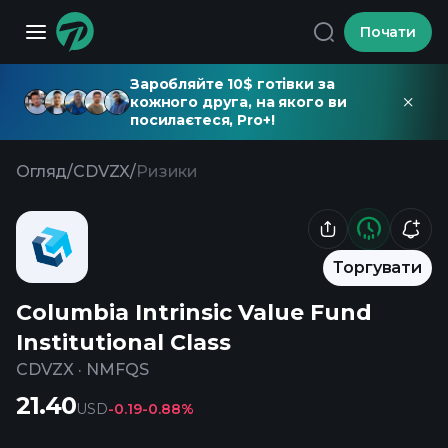
Почати
Заробляйте 10$ готівки за
кожного друга, на якого ви
посилаєтеся, Pro+!
Огляд
/
CDVZX
/
Ризики
Торгувати
Columbia Intrinsic Value Fund
Institutional Class
CDVZX
·
NMFQS
21.40
USD
-0.19
-0.88%