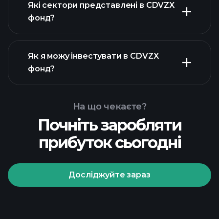
Які сектори представлені в CDVZX
активів CDVZX фонд
фонд?
Як я можу інвестувати в CDVZX
фонд?
На що чекаєте?
Почніть заробляти
прибуток сьогодні
Досліджуйте зараз
Playtrade Tournaments
рекомендованого
брокера