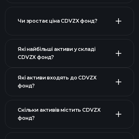
Чи зростає ціна CDVZX фонд?
розширеній
діаграмі
Які найбільші активи у складі
CDVZX фонд?
графіку CDVZX фонд
Які активи входять до CDVZX
фонд?
Скільки активів містить CDVZX
активів CDVZX фонд
фонд?
активів CDVZX
фонд