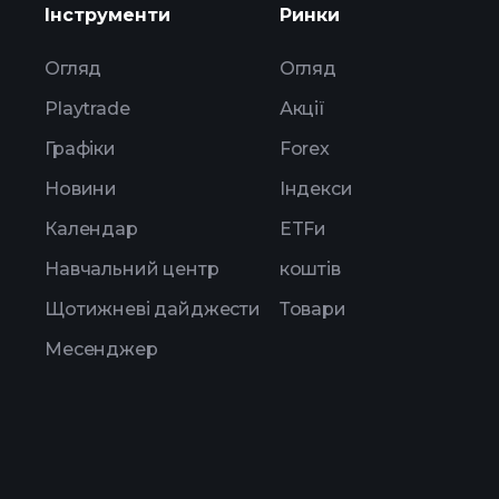
Інструменти
Ринки
Огляд
Огляд
Playtrade
Акції
Графіки
Forex
Новини
Індекси
Календар
ETFи
Навчальний центр
коштів
Щотижневі дайджести
Товари
Месенджер