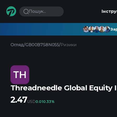
Пошук...
Інстр
Зар
Огляд
/
GB00B7S8N055
/
Ризики
TH
Threadneedle Global Equity
2.47
USD
0.01
0.33%