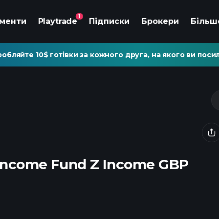
1
ументи
Playtrade
Підписки
Брокери
Більш
обляйте 10$ готівки за кожного друга, на якого ви посил
 Income Fund Z Income GBP