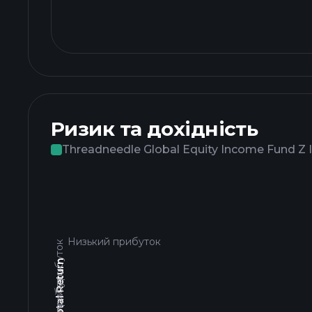
Ризик та дохідність
Threadneedle Global Equity Income Fund Z
Низький прибуток
Високий прибуток
3yr Total Return
Низький прибуток