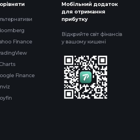
орівняти
Мобільний додаток
 брокера
для отримання
льтернативи
прибутку
loomberg
Відкрийте світ фінансів
ahoo Finance
у вашому кишені
radingView
Charts
oogle Finance
inviz
oyfin