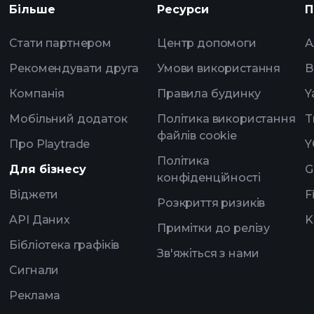
Більше
Ресурси
П
рекомендованого
Стати партнером
Центр допомоги
А
Рекомендувати друга
Умови використання
B
Компанія
Правила будинку
Y
Мобільний додаток
Політика використання
T
файлів cookie
Про Playtrade
Y
Політика
Для бізнесу
G
конфіденційності
Віджети
F
Розкриття ризиків
API Даних
K
Примітки до релізу
Бібліотека графіків
Зв'яжіться з нами
Сигнали
Реклама