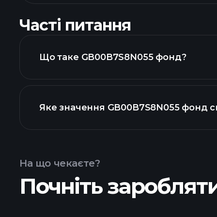
Часті питання
Що таке GB00B7S8N055 фонд?
Яке значення GB00B7S8N055 фонд с
На що чекаєте?
Почніть заробляти
розширеній д