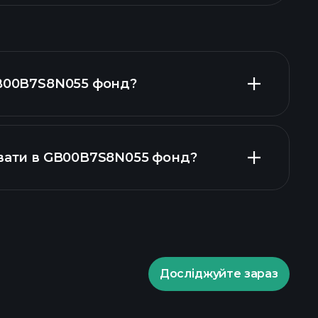
GB00B7S8N055 фонд?
увати в GB00B7S8N055 фонд?
GB00B7S8N055 фонд
Досліджуйте зараз
ade Tournaments