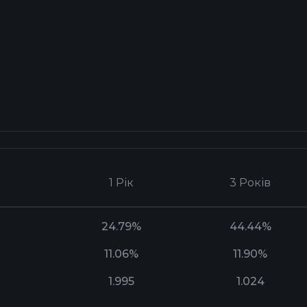
1 Рік
3 Років
24.79%
44.44%
11.06%
11.90%
1.995
1.024