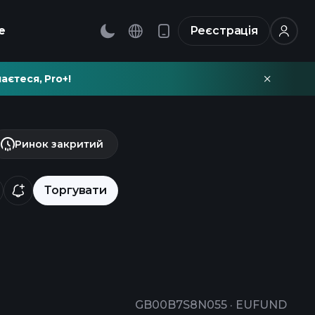
е
Реєстрація
аєтеся, Pro+!
Ринок закритий
Торгувати
GB00B7S8N055
·
EUFUND