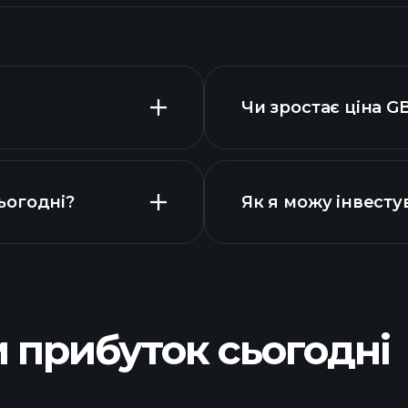
Чи зростає ціна 
ьогодні?
Як я можу інвест
графіку 
 прибуток сьогодні
іаграмі
Playtr