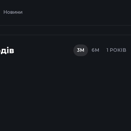
Новини
дів
3М
6М
1 РОКІВ