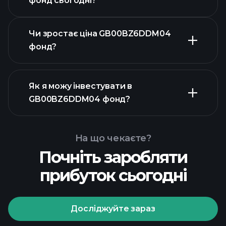
фонд сьогодні?
Чи зростає ціна GB00BZ6DDM04
фонд?
Як я можу інвестувати в
розширеній діаграмі
GB00BZ6DDM04 фонд?
графіку
GB00BZ6DDM04 фонд
На що чекаєте?
Почніть заробляти
прибуток сьогодні
Досліджуйте зараз
Playtrade