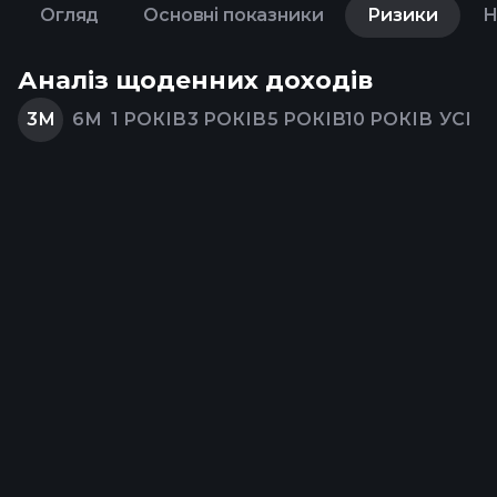
Огляд
Основні показники
Ризики
Н
Аналіз щоденних доходів
3М
6М
1 РОКІВ
3 РОКІВ
5 РОКІВ
10 РОКІВ
УСІ