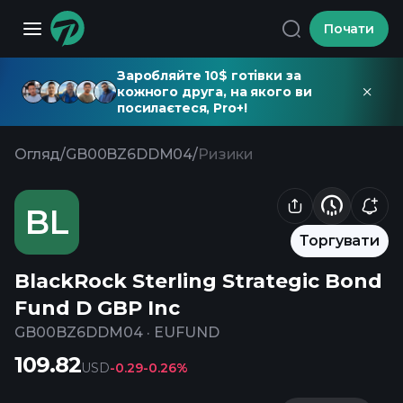
Почати
Заробляйте 10$ готівки за
кожного друга, на якого ви
посилаєтеся, Pro+!
Огляд
/
GB00BZ6DDM04
/
Ризики
BL
Торгувати
BlackRock Sterling Strategic Bond
Fund D GBP Inc
GB00BZ6DDM04
·
EUFUND
109.82
USD
-0.29
-0.26%