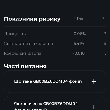
Показники ризику
1 Рік
3 Р
Дохідність
-0.06%
7.
Стандартне відхилення
6.41%
5.
Коефіцієнт Шарпа
-0.010
0.
Часті питання
Що таке GB00BZ6DDM04 фонд?
Яке значення GB00BZ6DDM04