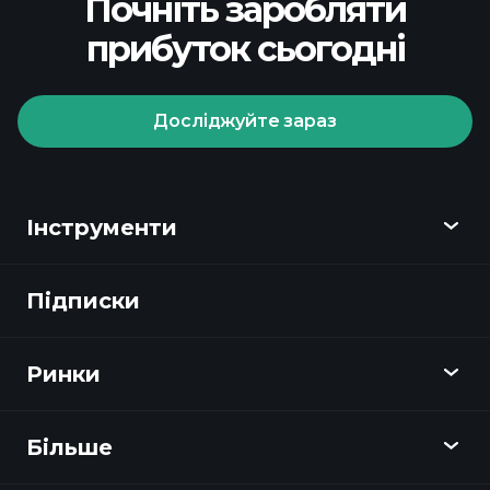
Почніть заробляти
прибуток сьогодні
Досліджуйте зараз
Playtrade
Tournaments
рекомендованого брокера
Інструменти
Підписки
Огляд
Playtrade
Ринки
Графіки
Новини
Більше
Огляд
Календар