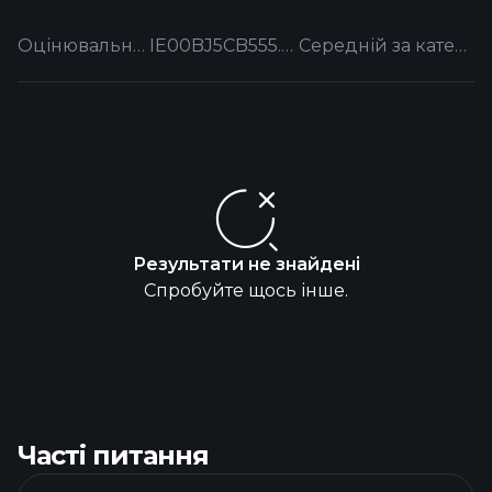
Оцінювальні ставки
IE00BJ5CB555.EUFUND
Середній за категорією
Результати не знайдені
Спробуйте щось інше.
Часті питання