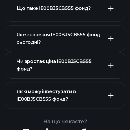
Що таке IE00BJ5CB555 фонд?
Яке значення IE00BJ5CB555 фонд
сьогодні?
Чи зростає ціна IE00BJ5CB555
фонд?
Як я можу інвестувати в
розширеній діаграмі
IE00BJ5CB555 фонд?
графіку
IE00BJ5CB555 фонд
На що чекаєте?