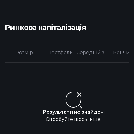
Ринкова капіталізація
Розмір
Портфель
Середній за категорією
Бенчма
Результати не знайдені
Спробуйте щось інше.