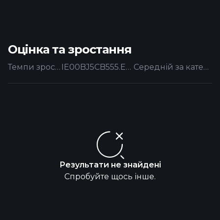
Оцінка та зростання
Темпи зростання
IE00BJ5CB555.EUFUND
Середній за категорією
Результати не знайдені
Спробуйте щось інше.