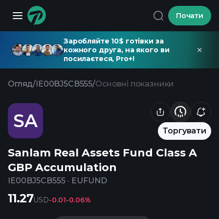
Почати
Заробляйте 10$ готівки за
кожного друга, на якого ви
посилаєтеся, Pro+!
Огляд
/
IE00BJ5CB555
/
Основні показники
SA
Торгувати
Sanlam Real Assets Fund Class A
GBP Accumulation
IE00BJ5CB555
·
EUFUND
11.27
USD
-0.01
-0.06%