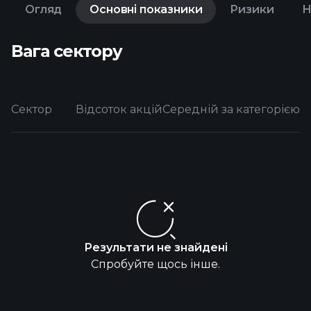
Огляд
Основні показники
Ризики
Н
Вага сектору
Сектор
Відсоток акцій
Середній за категорією
Результати не знайдені
Спробуйте щось інше.