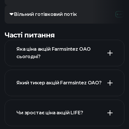
Вільний готівковий потік
Часті питання
Яка ціна акцій Farmsintez OAO
сьогодні?
Який тикер акцій Farmsintez OAO?
розширеній
діаграмі
Чи зростає ціна акцій LIFE?