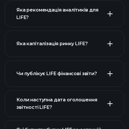
Яка рекомендація аналітиків для
LIFE?
діаграмі LIFE
Яка капіталізація ринку LIFE?
Чи публікує LIFE фінансові звіти?
наш список акцій
фінансовими звітами LIFE
Коли наступна дата оголошення
звітності LIFE?