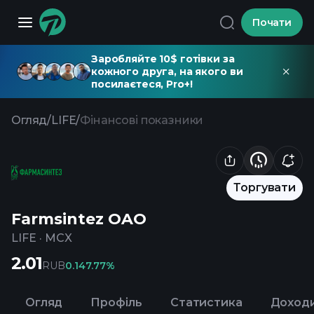
Почати
Заробляйте 10$ готівки за
кожного друга, на якого ви
посилаєтеся, Pro+!
Огляд
/
LIFE
/
Фінансові показники
Торгувати
Farmsintez OAO
LIFE
·
MCX
2.01
RUB
0.14
7.77%
Огляд
Профіль
Статистика
Доход