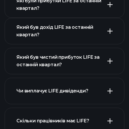
Які були прибутки LIFE за останній
Календарі
квартал?
прибутків
Який був дохід LIFE за останній
квартал?
Який був чистий прибуток LIFE за
останній квартал?
прибутки LIFE
фінансових звітах
LIFE
Чи виплачує LIFE дивіденди?
фінансових звітах LIFE
Скільки працівників має LIFE?