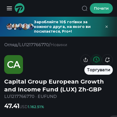
Почати
Заробляйте 10$ готівки за
кожного друга, на якого ви
посилаєтеся, Pro+!
Огляд
/
LU1217766770
/
Новини
CA
Торгувати
Capital Group European Growth
and Income Fund (LUX) Zh-GBP
LU1217766770
·
EUFUND
47.41
USD
1.16
2.51%