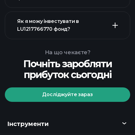
Як я можу інвестувати в
розширеній діаграмі
LU1217766770 фонд?
графіку
LU1217766770 фонд
На що чекаєте?
Почніть заробляти
прибуток сьогодні
Досліджуйте зараз
Playtrade
Tournaments
рекомендованого брокера
Інструменти