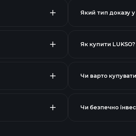
Який тип доказу 
списком
Як купити LUKSO?
Чи варто купуват
Чи безпечно інве
Tournaments
графіку LUKSO
щоденн