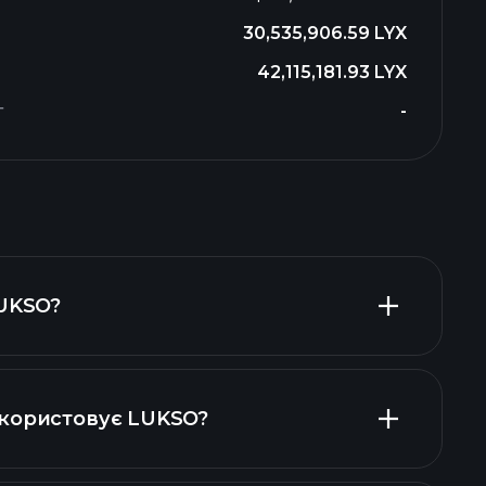
30,535,906.59 LYX
42,115,181.93 LYX
г
-
LUKSO?
користовує LUKSO?