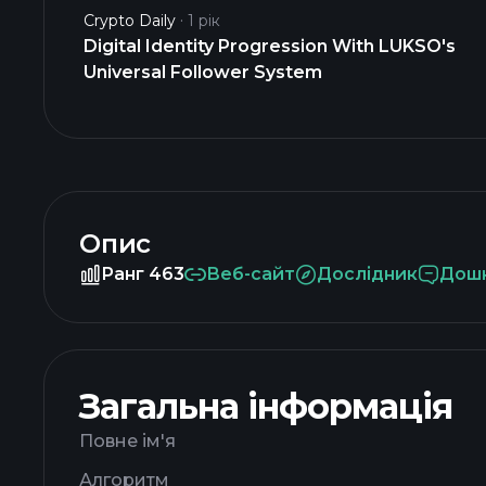
Crypto Daily
1 рік
Digital Identity Progression With LUKSO's
Universal Follower System
Опис
Ранг 463
Веб-сайт
Дослідник
Дошк
Загальна інформація
Повне ім'я
Алгоритм