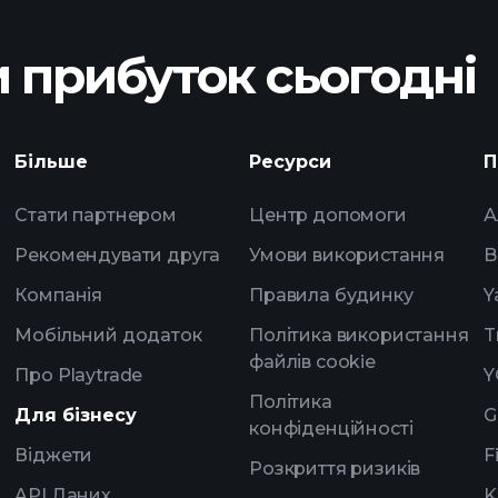
штучного інтелект
 прибуток сьогодні
мільярдерів
щоденн
штучного інтелект
Більше
Ресурси
П
списки спостере
мільярдерів
Стати партнером
Центр допомоги
А
Рекомендувати друга
Умови використання
B
Компанія
Правила будинку
Y
Мобільний додаток
Політика використання
T
файлів cookie
Про Playtrade
Y
Політика
Для бізнесу
G
конфіденційності
Віджети
F
Розкриття ризиків
API Даних
K