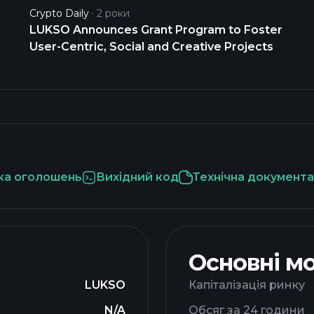
Crypto Daily
2 роки
LUKSO Announces Grant Program to Foster
User-Centric, Social and Creative Projects
а оголошень
Вихідний код
Технічна документа
Основні м
LUKSO
Капіталізація ринку
N/A
Обсяг за 24 години