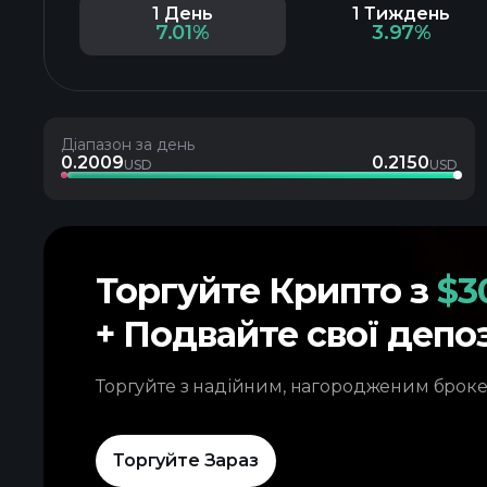
1 День
1 Тиждень
7.01%
3.97%
Діапазон за день
0.2009
0.2150
USD
USD
Торгуйте Крипто з
$3
+ Подвайте свої депо
Торгуйте з надійним, нагородженим брок
Торгуйте Зараз