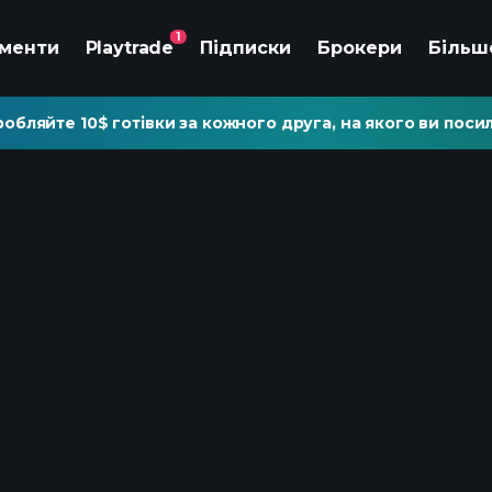
1
ументи
Playtrade
Підписки
Брокери
Більш
обляйте 10$ готівки за кожного друга, на якого ви посил