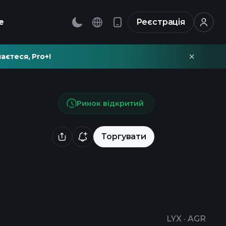
е
Реєстрація
аєтеся, Pro+!
Ринок відкритий
Торгувати
LYX
·
AGR