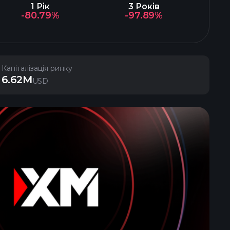
1 Рік
3 Років
-80.79%
-97.89%
Капіталізація ринку
6.62M
USD