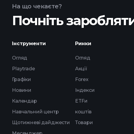
На що чекаєте?
Почніть заробляти
Інструменти
Ринки
Огляд
Огляд
Playtrade
Акції
Графіки
Forex
Новини
Індекси
Календар
ETFи
Навчальний центр
коштів
Щотижневі дайджести
Товари
Месенджер