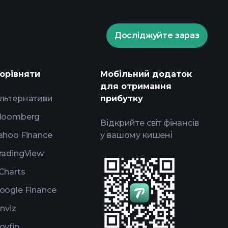
у
портфелями
Playtrade Tournaments
Досліджуйте зараз
і ринкові аналітичні дані на базі
у
орівняти
Мобільний додаток
ження
портфелями
для отримання
льтернативи
прибутку
loomberg
Відкрийте світ фінансів
ahoo Finance
у вашому кишені
radingView
Charts
oogle Finance
inviz
oyfin