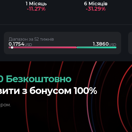
1 Місяць
6 Місяців
-11.27%
-31.29%
Діапазон за 52 тижнів
0.1754
1.3860
USD
USD
0 Безкоштовно
зити з бонусом 100%
ером.