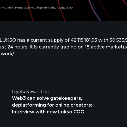
тись або зменшуватись. Торгуйте відповідально.
UKSO has a current supply of 42,115,181.93 with 30,535,90
t 24 hours. It is currently trading on 18 active market(s
twork/.
Crypto.news
1 рік
Web3 can solve gatekeepers,
deplatforming for online creators:
Interview with new Lukso COO