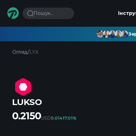
Пошук...
Інстр
Зар
Огляд
/
LYX
LUKSO
0.2150
USD
0.0141
7.01%