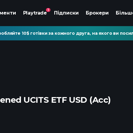
1
ументи
Playtrade
Підписки
Брокери
Більш
обляйте 10$ готівки за кожного друга, на якого ви посил
eened UCITS ETF USD (Acc)