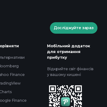
Досліджуйте зараз
ents
рекомендованого
орівняти
Мобільний додаток
для отримання
льтернативи
прибутку
loomberg
Відкрийте світ фінансів
ahoo Finance
у вашому кишені
radingView
Charts
oogle Finance