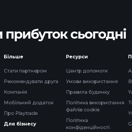
 прибуток сьогодні
D ETF
Playtrade Tournam
Більше
Ресурси
П
брокера
Стати партнером
Центр допомоги
А
Рекомендувати друга
Умови використання
B
Компанія
Правила будинку
Y
Мобільний додаток
Політика використання
T
файлів cookie
Про Playtrade
Y
Політика
Для бізнесу
G
конфіденційності