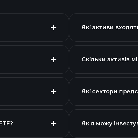
Які активи входя
Скільки активів м
Які сектори пред
 ETF?
Як я можу інвесту
графіку