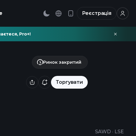
е
Реєстрація
аєтеся, Pro+!
Ринок закритий
Торгувати
SAWD
·
LSE