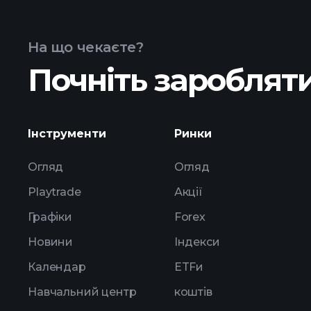
SAWD ETF
На що чекаєте?
Почніть заробляти
активів SAW
Інструменти
Ринки
Огляд
Огляд
Playtrade
Акції
Графіки
Forex
Новини
Індекси
Календар
ETFи
Навчальний центр
коштів