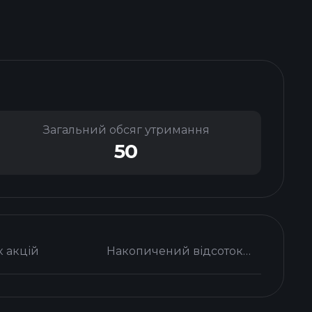
Загальний обсяг утримання
50
к акцій
Накопичений відсоток капіталу %