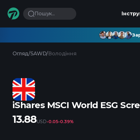
Пошук...
Інстр
Зар
Огляд
/
SAWD
/
Володіння
iShares MSCI World ESG Scr
13.88
USD
-0.05
-0.39%