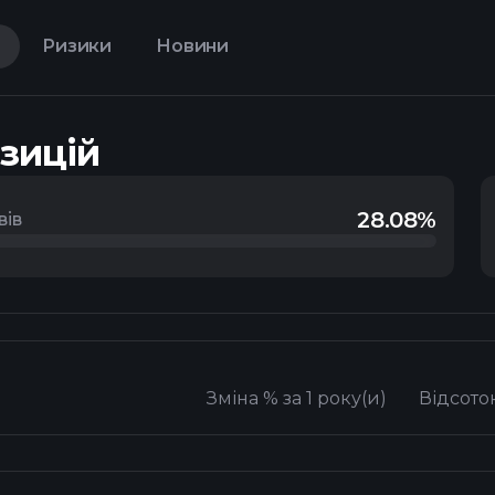
Ризики
Новини
озицій
28.08%
вів
Зміна % за 1 року(и)
Відсото