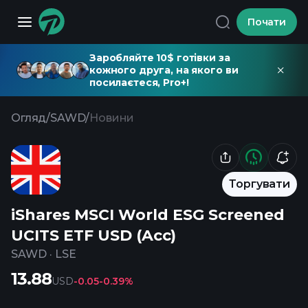
Почати
Заробляйте 10$ готівки за
кожного друга, на якого ви
посилаєтеся, Pro+!
Огляд
/
SAWD
/
Новини
Торгувати
iShares MSCI World ESG Screened
UCITS ETF USD (Acc)
SAWD
·
LSE
13.88
USD
-0.05
-0.39%