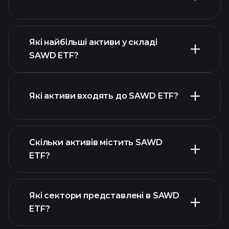
розширеній
діаграмі
Які найбільші активи у складі
SAWD ETF?
графіку SAWD ETF
Які активи входять до SAWD ETF?
Скільки активів містить SAWD
активів SAWD ETF
ETF?
активів
SAWD ETF
Які сектори представлені в SAWD
активів SAWD ETF
ETF?