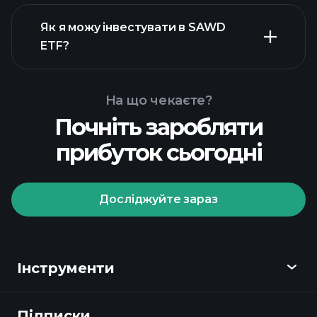
Як я можу інвестувати в SAWD
ETF?
На що чекаєте?
Почніть заробляти
прибуток сьогодні
Досліджуйте зараз
Playtrade Tournaments
рекомендованого брокера
Інструменти
Підписки
Огляд