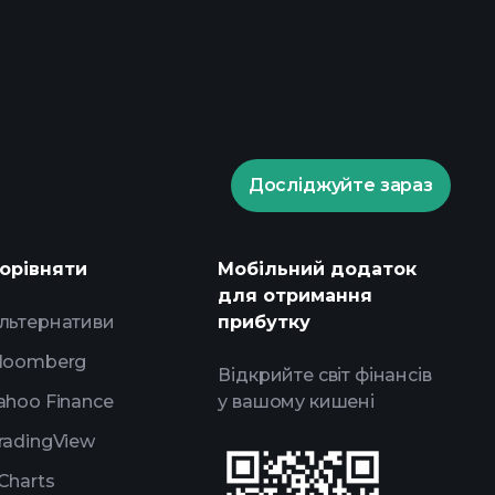
ade Tournaments
 брокера
Досліджуйте зараз
Playtrade Tournaments
і ринкові аналітичні дані на базі
у
орівняти
Мобільний додаток
ження
портфелями
для отримання
льтернативи
прибутку
loomberg
Відкрийте світ фінансів
ahoo Finance
у вашому кишені
radingView
Charts