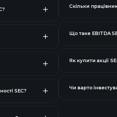
Скільки працівник
C?
акцій
Що таке EBITDA S
найбільших робот
Як купити акції S
 акцій
вими звітами SEC
SEC
Чи варто інвестува
ності SEC?
Календарі