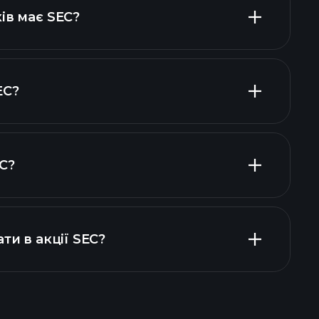
високодивідендних
ів має SEC?
EC?
одавців
EC?
фінансових звітах
ти в акції SEC?