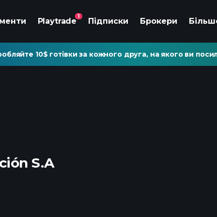
1
ументи
Playtrade
Підписки
Брокери
Більш
обляйте 10$ готівки за кожного друга, на якого ви посил
ción S.A