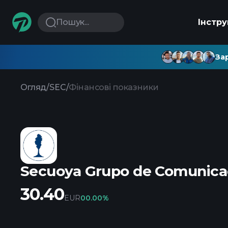
Пошук...
Інстр
Зар
Огляд
/
SEC
/
Фінансові показники
Secuoya Grupo de Comunica
30.40
EUR
0
0.00%