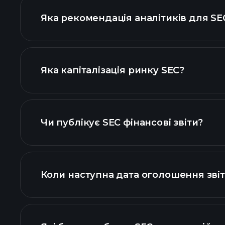
Яка рекомендація аналітиків для SE
діаграмі SEC
Яка капіталізація ринку SEC?
наш список
Чи публікує SEC фінансові звіти?
фінансо
Коли наступна дата оголошення звіт