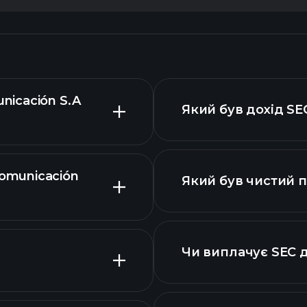
nicación S.A
Який був дохід SE
omunicación
Який був чистий п
звітах SEC
розширеній
Чи виплачує SEC 
фінансових звітах 