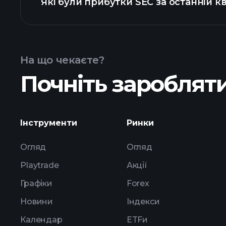
Які були прибутки SEC за останній к
прибутків
На що чекаєте?
Почніть заробляти
прибутки SEC
Інструменти
Ринки
Огляд
Огляд
Playtrade
Акції
Графіки
Forex
Новини
Індекси
Календар
ETFи