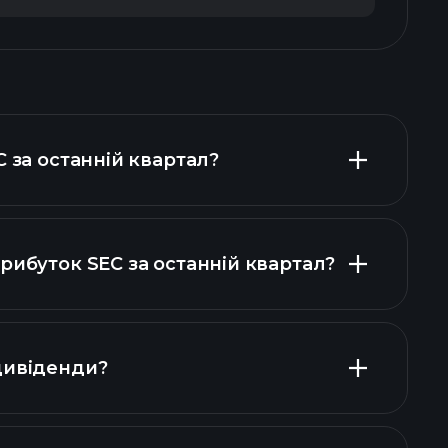
C за останній квартал?
рибуток SEC за останній квартал?
фінансових
дивіденди?
SEC