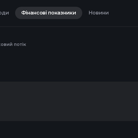
оди
Фінансові показники
Новини
ковий потік