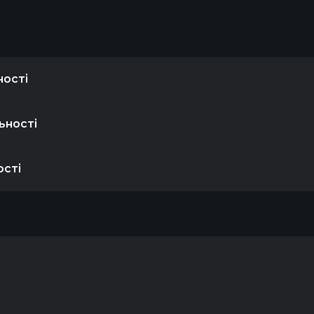
ності
льності
ості