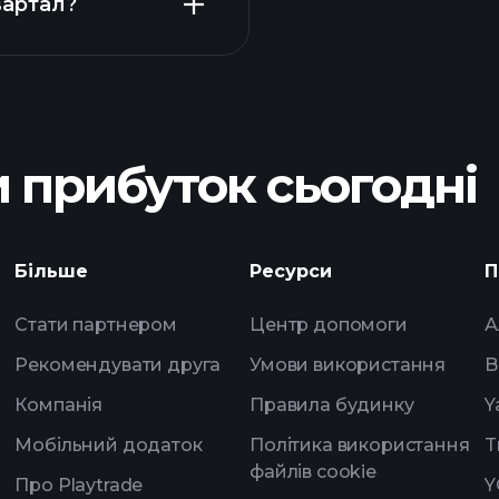
вартал?
Playtr
рекомендованого
 прибуток сьогодні
щоденн
штучного інтелект
Більше
Ресурси
П
списки спостере
Стати партнером
Центр допомоги
А
мільярдерів
Рекомендувати друга
Умови використання
B
Компанія
Правила будинку
Y
Мобільний додаток
Політика використання
T
файлів cookie
Про Playtrade
Y