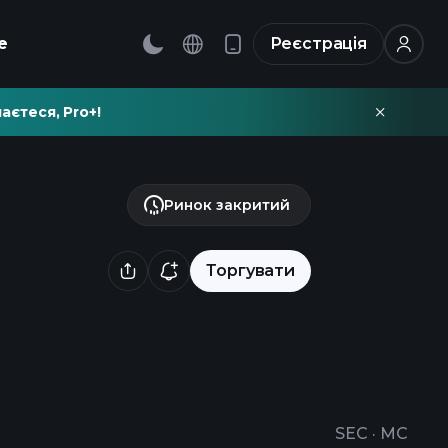
е
Реєстрація
аєтеся, Pro+!
Ринок закритий
Торгувати
SEC
·
MC