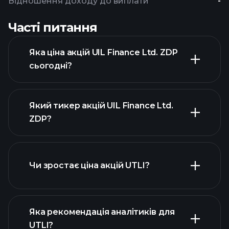
Відношення доходу до виплати
-
Часті питання
Яка ціна акцій UIL Finance Ltd. ZDP
сьогодні?
Який тикер акцій UIL Finance Ltd.
ZDP?
розширеній діаграмі
Чи зростає ціна акцій UTLI?
Яка рекомендація аналітиків для
UTLI?