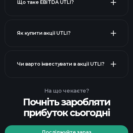
Що таке EBITDA UTLI?
найбільших
роботодавців
Як купити акції UTLI?
фінансових звітах UTLI
Чи варто інвестувати в акції UTLI?
На що чекаєте?
Почніть заробляти
Playtrade Tournaments
прибуток сьогодні
рекомендованого
брокера
Досліджуйте зараз