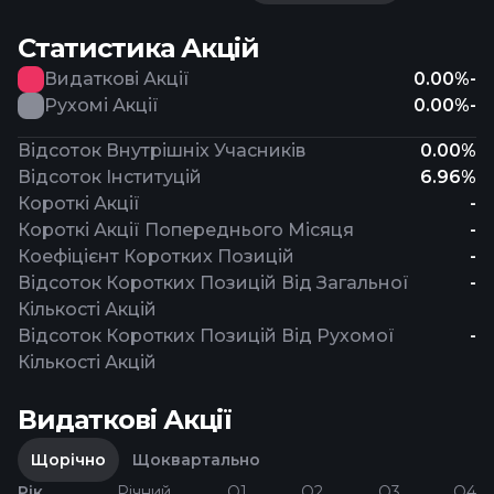
Статистика Акцій
Видаткові Акції
0.00%
-
Рухомі Акції
0.00%
-
Відсоток Внутрішніх Учасників
0.00%
Відсоток Інституцій
6.96%
Короткі Акції
-
Короткі Акції Попереднього Місяця
-
Коефіцієнт Коротких Позицій
-
Відсоток Коротких Позицій Від Загальної
-
Кількості Акцій
Відсоток Коротких Позицій Від Рухомої
-
Кількості Акцій
Видаткові Акції
Щорічно
Щоквартально
Рік
Річний
Q1
Q2
Q3
Q4