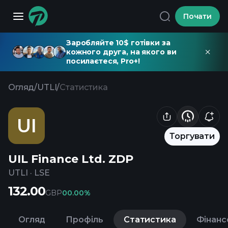
Почати
Заробляйте 10$ готівки за
кожного друга, на якого ви
посилаєтеся, Pro+!
Огляд
/
UTLI
/
Статистика
UI
Торгувати
UIL Finance Ltd. ZDP
UTLI
·
LSE
132.00
GBP
0
0.00%
Огляд
Профіль
Статистика
Фінанс