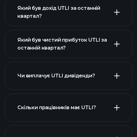
Який був дохід UTLI за останній
квартал?
Який був чистий прибуток UTLI за
останній квартал?
прибутки
фінансових звітах UTLI
UTLI
Чи виплачує UTLI дивіденди?
фінансових звітах UTLI
Скільки працівників має UTLI?
високодивідендних акцій