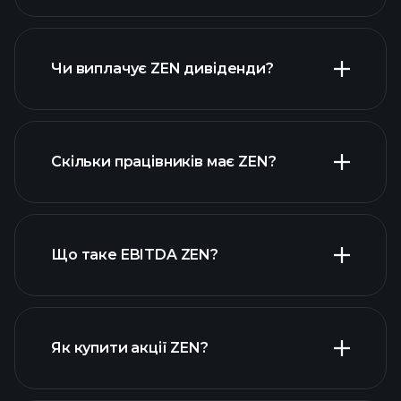
прибутки ZEN
фінансових звітах ZEN
Чи виплачує ZEN дивіденди?
фінансових звітах ZEN
Скільки працівників має ZEN?
високодивідендних акцій
Що таке EBITDA ZEN?
найбільших роботодавців
Як купити акції ZEN?