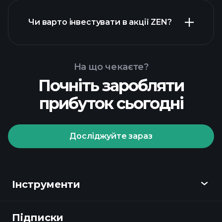
Чи варто інвестувати в акції ZEN?
фінансових звітах ZEN
На що чекаєте?
Почніть заробляти
Playtrade Tournaments
прибуток сьогодні
рекомендованого
брокера
Досліджуйте зараз
Playtrade Tournaments
Інструменти
щоденні ринкові
аналітичні дані на базі штучного
Підписки
Огляд
інтелекту