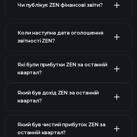
Чи публікує ZEN фінансові звіти?
наш список акцій
фінансовими звітами ZEN
Коли наступна дата оголошення
звітності ZEN?
Які були прибутки ZEN за останній
Календарі
квартал?
прибутків
Який був дохід ZEN за останній
квартал?
Який був чистий прибуток ZEN за
останній квартал?