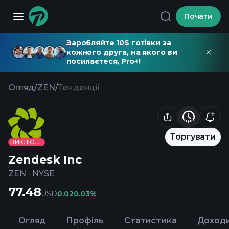
Почати
Заробляйте 10$ готівки за
кожного друга, на якого ви
посилаєтеся, Pro+!
Огляд
/
ZEN
/
Тенденції
Торгувати
ВИКЛЮЧЕНО
Zendesk Inc
ZEN
·
NYSE
77.48
USD
0.02
0.03%
Огляд
Профіль
Статистика
Доход