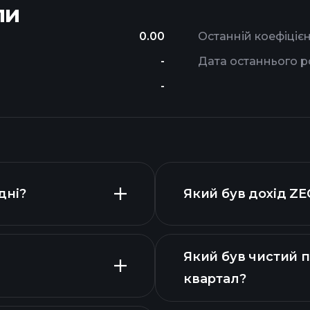
ли
0.00
Останній коефіціє
-
Дата останнього р
-
дні?
Який був дохід ZE
Який був чистий п
квартал?
фіна