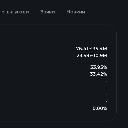
рішні угоди
Заяви
Новини
76.41%
35.4M
23.59%
10.9M
33.95%
33.42%
-
-
-
-
0.00%