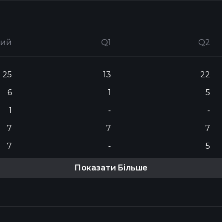
ний
Q1
Q2
25
13
22
6
1
5
1
-
-
7
7
7
7
-
5
Показати Більше