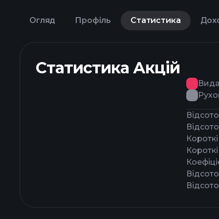
Огляд
Профіль
Статистика
Дох
Статистика Акцій
Вида
Рухо
Відсото
Відсото
Короткі
Короткі
Коефіці
Відсото
Відсото