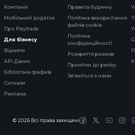
Компанія
Правила будинку
Y
Мобільний додаток
Політика використання
T
файлів cookie
Про Playtrade
Y
Політика
Для бізнесу
G
конфіденційності
Віджети
F
Розкриття ризиків
API Даних
K
Примітки до релізу
Бібліотека графіків
Зв'яжіться з нами
Сигнали
Реклама
©
2026
Всі права захищені