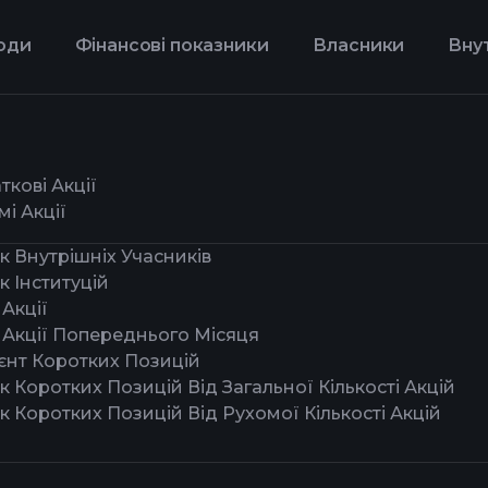
оди
Фінансові показники
Власники
Внут
ткові Акції
мі Акції
к Внутрішніх Учасників
к Інституцій
 Акції
 Акції Попереднього Місяця
єнт Коротких Позицій
к Коротких Позицій Від Загальної Кількості Акцій
к Коротких Позицій Від Рухомої Кількості Акцій