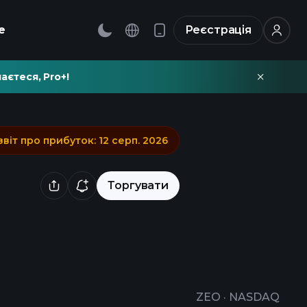
е
Реєстрація
аєтеся, Pro+!
звіт про прибуток
:
12 серп. 2026
Торгувати
ZEO
·
NASDAQ