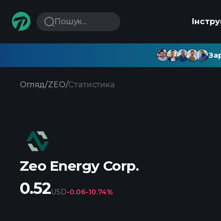
Пошук...
Інстр
Зар
Огляд
/
ZEO
/
Статистика
Zeo Energy Corp.
0.52
USD
-0.06
-10.74%