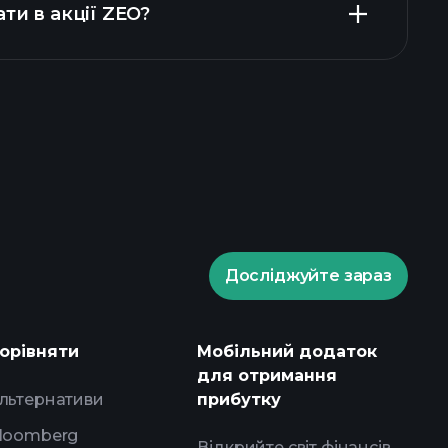
ти в акції ZEO?
Playtrade Tournaments
ованого брокера
Досліджуйте зараз
Playtrade Tournaments
і ринкові аналітичні дані на базі
орівняти
Мобільний додаток
у
для отримання
ження
портфелями
льтернативи
прибутку
loomberg
Відкрийте світ фінансів