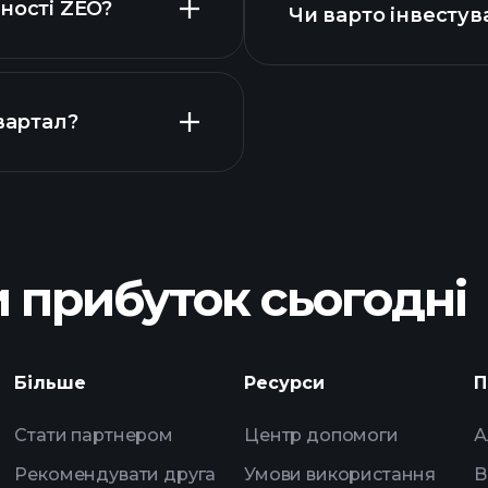
ності ZEO?
Чи варто інвестува
вартал?
рекоменд
 прибуток сьогодні
щоденн
Більше
Ресурси
П
штучного інтелект
списки спостере
Стати партнером
Центр допомоги
А
мільярдерів
Рекомендувати друга
Умови використання
B