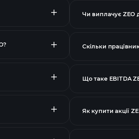
Чи виплачує ZEO 
O?
Скільки працівник
акцій
Що таке EBITDA Z
найбільших робот
 акцій
Як купити акції Z
вими звітами ZEO
ZEO