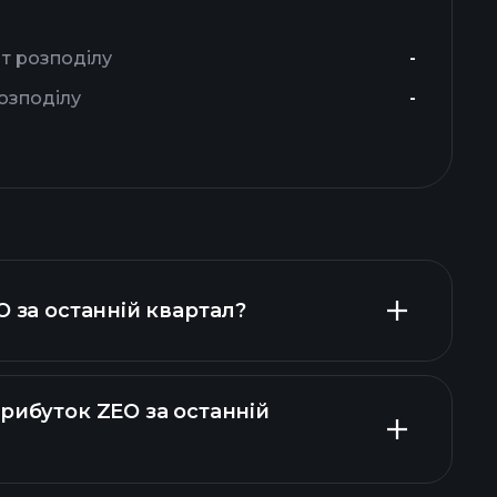
нт розподілу
-
озподілу
-
O за останній квартал?
рибуток ZEO за останній
нсових звітах ZEO