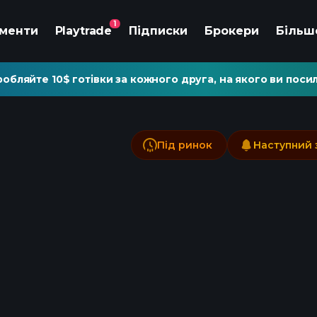
1
ументи
Playtrade
Підписки
Брокери
Більш
обляйте 10$ готівки за кожного друга, на якого ви посил
Під ринок
Наступний 