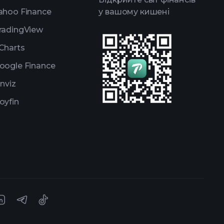
ahoo Finance
у вашому кишені
radingView
Charts
oogle Finance
inviz
oyfin