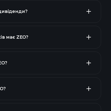
дивіденди?
фінансових звітах ZEO
високодивідендних
ів має ZEO?
EO?
одавців
EO?
фінансових звітах