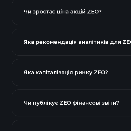
Чи зростає ціна акцій ZEO?
Яка рекомендація аналітиків для ZE
діаграмі ZEO
Яка капіталізація ринку ZEO?
наш список
Чи публікує ZEO фінансові звіти?
фінансо