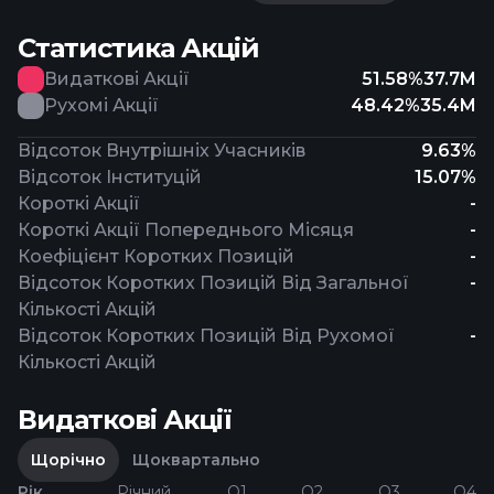
Статистика Акцій
Видаткові Акції
51.58%
37.7M
Рухомі Акції
48.42%
35.4M
Відсоток Внутрішніх Учасників
9.63%
Відсоток Інституцій
15.07%
Короткі Акції
-
Короткі Акції Попереднього Місяця
-
Коефіцієнт Коротких Позицій
-
Відсоток Коротких Позицій Від Загальної
-
Кількості Акцій
Відсоток Коротких Позицій Від Рухомої
-
Кількості Акцій
Видаткові Акції
Щорічно
Щоквартально
Рік
Річний
Q1
Q2
Q3
Q4