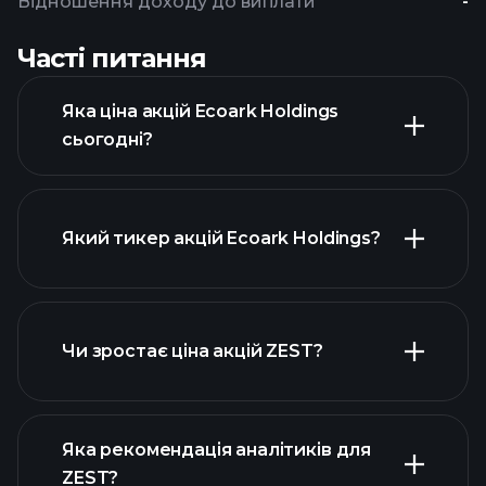
Відношення доходу до виплати
-
Часті питання
Яка ціна акцій Ecoark Holdings
сьогодні?
Який тикер акцій Ecoark Holdings?
розширеній
діаграмі
Чи зростає ціна акцій ZEST?
Яка рекомендація аналітиків для
ZEST?