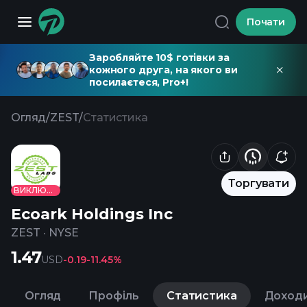
Почати
Заробляйте 10$ готівки за
кожного друга, на якого ви
посилаєтеся, Pro+!
Огляд
/
ZEST
/
Статистика
Торгувати
ВИКЛЮЧЕНО
Ecoark Holdings Inc
ZEST
·
NYSE
1.47
USD
-0.19
-11.45%
Огляд
Профіль
Статистика
Доход