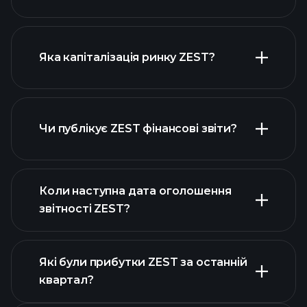
діаграмі ZEST
Яка капіталізація ринку ZEST?
Чи публікує ZEST фінансові звіти?
наш список акцій
фінансовими звітами ZEST
Коли наступна дата оголошення
звітності ZEST?
Які були прибутки ZEST за останній
Календарі
квартал?
прибутків