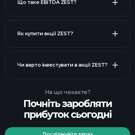
Що таке EBITDA ZEST?
найбільших
роботодавців
Як купити акції ZEST?
Чи варто інвестувати в акції ZEST?
фінансових звітах ZEST
На що чекаєте?
Почніть заробляти
прибуток сьогодні
Playtrade Tournaments
рекомендованого
брокера
Досліджуйте зараз