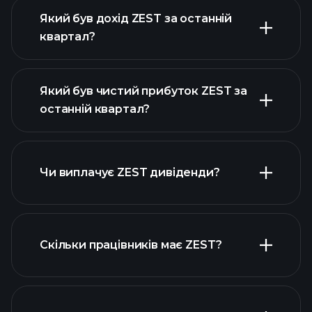
Який був дохід ZEST за останній
квартал?
Який був чистий прибуток ZEST за
останній квартал?
прибутки ZEST
фінансових звітах
ZEST
Чи виплачує ZEST дивіденди?
фінансових звітах ZEST
Скільки працівників має ZEST?
високодивідендних акцій