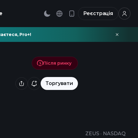
е
Реєстрація
аєтеся, Pro+!
Після ринку
Торгувати
ZEUS
·
NASDAQ