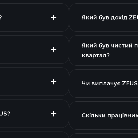
?
Який був дохід ZE
Який був чистий п
квартал?
розширеній
фіна
Чи виплачує ZEUS
US?
Скільки працівник