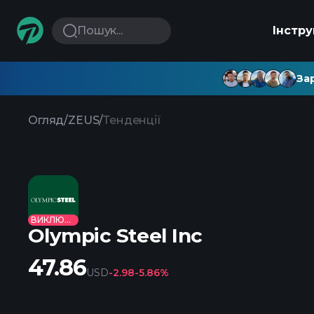
Пошук...
Інстр
Зар
Огляд
/
ZEUS
/
Тенденції
ВИКЛЮЧЕНО
Olympic Steel Inc
47.86
USD
-2.98
-5.86%