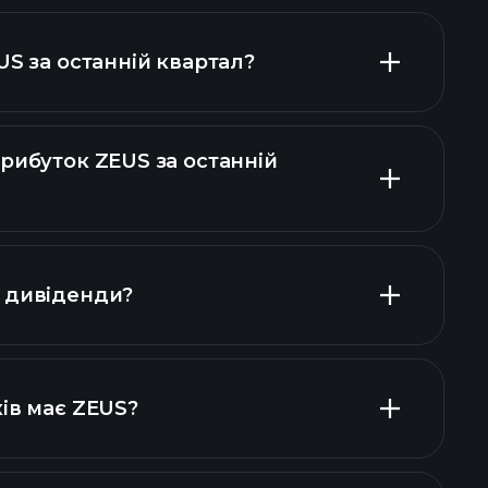
US за останній квартал?
рибуток ZEUS за останній
нсових звітах ZEUS
 дивіденди?
фінансових звітах ZEUS
ів має ZEUS?