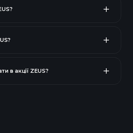
EUS?
одавців
EUS?
фінансових
ати в акції ZEUS?
Playtrade Tournaments
ованого брокера