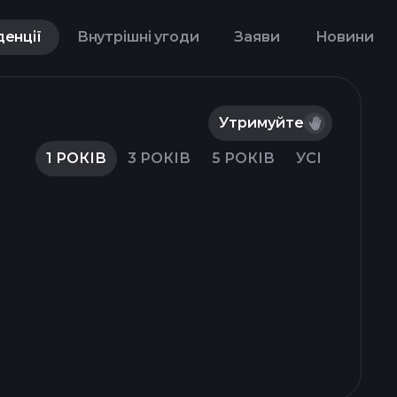
денції
Внутрішні угоди
Заяви
Новини
Утримуйте
1 РОКІВ
3 РОКІВ
5 РОКІВ
УСІ