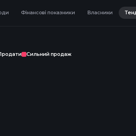
оди
Фінансові показники
Власники
Тен
Продати
Сильний продаж