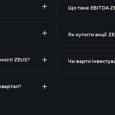
Що таке EBITDA Z
найбільших робот
к акцій
Як купити акції Z
вими звітами ZEUS
звітах ZEUS
ності ZEUS?
Чи варто інвестув
Календарі
квартал?
рекоменд