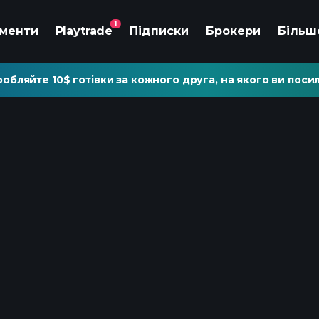
1
ументи
Playtrade
Підписки
Брокери
Більш
обляйте 10$ готівки за кожного друга, на якого ви посил