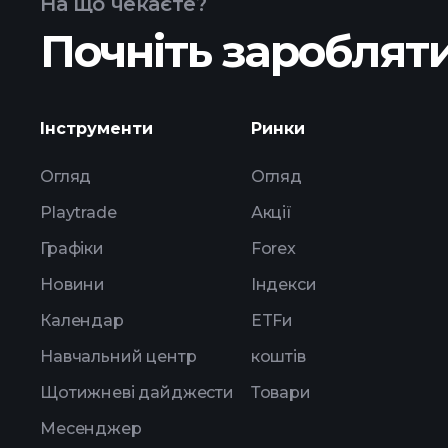
На що чекаєте?
Почніть заробляти
прибут
Інструменти
Ринки
Огляд
Огляд
Playtrade
Акції
Графіки
Forex
Новини
Індекси
Календар
ETFи
Навчальний центр
коштів
Щотижневі дайджести
Товари
Месенджер