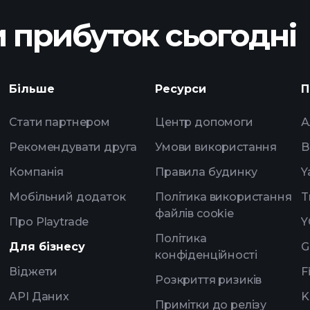
 прибуток сьогодні
ки ZEUS
щоденн
Більше
Ресурси
П
штучного інтелект
списки спостере
Стати партнером
Центр допомоги
А
мільярдерів
Рекомендувати друга
Умови використання
B
Компанія
Правила будинку
Y
Мобільний додаток
Політика використання
T
файлів cookie
Про Playtrade
Y
Політика
Для бізнесу
G
конфіденційності
Віджети
F
Розкриття ризиків
API Даних
K
Примітки до релізу