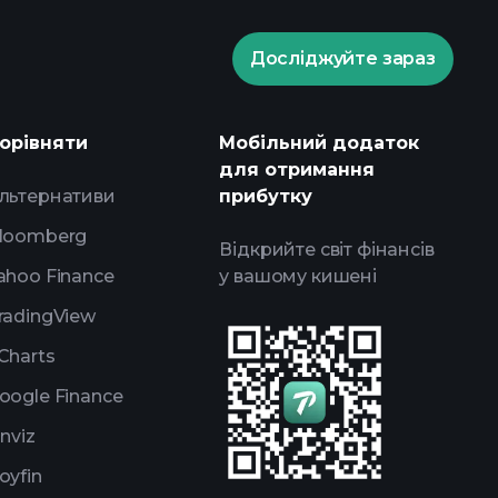
Досліджуйте зараз
Playtrade Tournaments
і ринкові аналітичні дані на базі
орівняти
Мобільний додаток
у
для отримання
ження
портфелями
льтернативи
прибутку
loomberg
Відкрийте світ фінансів
ahoo Finance
у вашому кишені
radingView
Charts
oogle Finance
inviz
oyfin