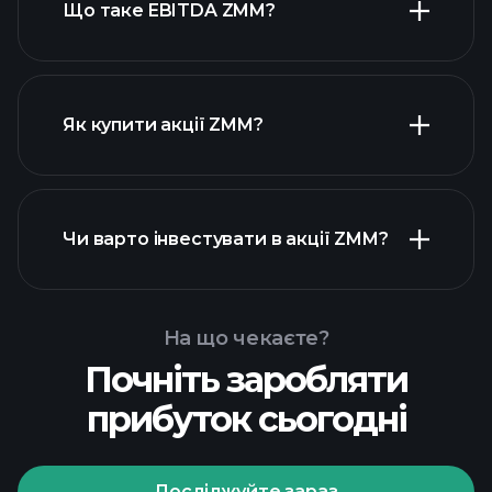
Що таке EBITDA ZMM?
найбільших
роботодавців
Як купити акції ZMM?
Чи варто інвестувати в акції ZMM?
фінансових звітах ZMM
На що чекаєте?
Почніть заробляти
Playtrade Tournaments
прибуток сьогодні
рекомендованого
брокера
Досліджуйте зараз