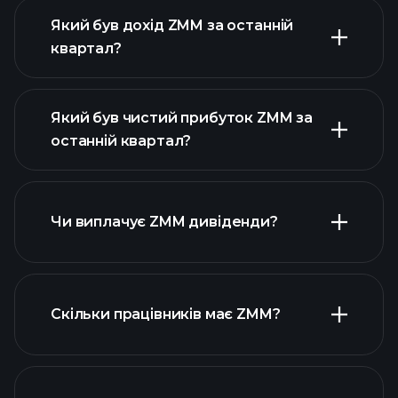
Який був дохід ZMM за останній
квартал?
Який був чистий прибуток ZMM за
останній квартал?
прибутки ZMM
фінансових звітах
ZMM
Чи виплачує ZMM дивіденди?
фінансових звітах ZMM
Скільки працівників має ZMM?
високодивідендних акцій