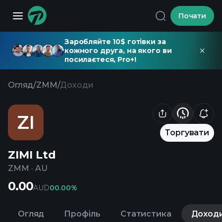
Почати
Заробляйте 10$ готівки за
кожного друга, на якого ви
посилаєтеся, Pro+!
Огляд
/
ZMM
/
Доходи
ZI
Торгувати
ZIMI Ltd
ZMM
·
AU
0.00
AUD
0
0.00%
Огляд
Профіль
Статистика
Доход