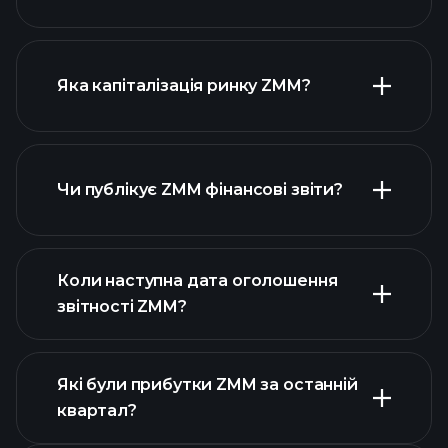
діаграмі ZMM
Яка капіталізація ринку ZMM?
Чи публікує ZMM фінансові звіти?
наш список акцій
фінансовими звітами ZMM
Коли наступна дата оголошення
звітності ZMM?
Які були прибутки ZMM за останній
Календарі
квартал?
прибутків