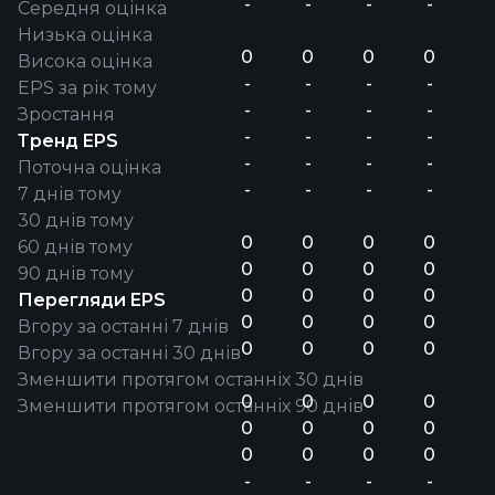
-
-
-
-
Середня оцінка
Низька оцінка
0
0
0
0
Висока оцінка
-
-
-
-
EPS за рік тому
-
-
-
-
Зростання
-
-
-
-
Тренд EPS
-
-
-
-
Поточна оцінка
-
-
-
-
7 днів тому
30 днів тому
0
0
0
0
60 днів тому
0
0
0
0
90 днів тому
0
0
0
0
Перегляди EPS
0
0
0
0
Вгору за останні 7 днів
0
0
0
0
Вгору за останні 30 днів
Зменшити протягом останніх 30 днів
0
0
0
0
Зменшити протягом останніх 90 днів
0
0
0
0
0
0
0
0
-
-
-
-