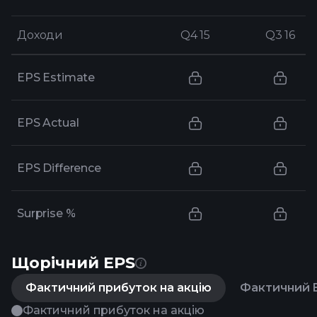
Доходи
Доходи
Q4 15
Q4 15
Q3 16
Q3 16
EPS Estimate
EPS Actual
EPS Difference
Surprise %
Щорічний EPS
Фактичний прибуток на акцію
Фактичний E
Фактичний прибуток на акцію