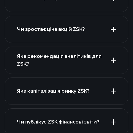
розширеній діаграмі
Чи зростає ціна акцій ZSK?
Яка рекомендація аналітиків для
ZSK?
діаграмі ZSK
Яка капіталізація ринку ZSK?
Чи публікує ZSK фінансові звіти?
наш список акцій