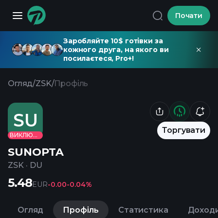
Почати
Заробляйте 10$ готівки за
кожного друга, на якого ви
посилаєтеся, Pro+!
Огляд
/
ZSK
/
Профіль
SU
Торгувати
ВИКЛЮЧЕНО
SUNOPTA
ZSK
·
DU
5.48
EUR
-0.00
-0.04%
Огляд
Профіль
Статистика
Доход