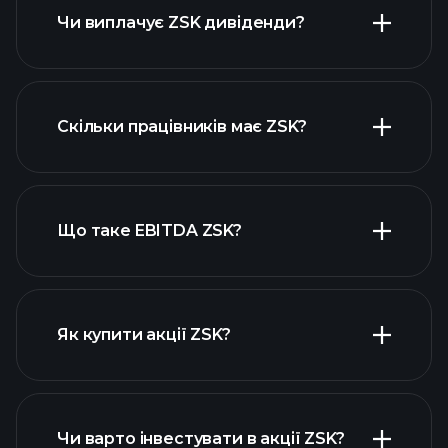
ZSK
Чи виплачує ZSK дивіденди?
фінансових звітах ZSK
Скільки працівників має ZSK?
високодивідендних акцій
Що таке EBITDA ZSK?
найбільших
роботодавців
Як купити акції ZSK?
фінансових звітах ZSK
Чи варто інвестувати в акції ZSK?