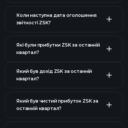
фінансовими звітами ZSK
Коли наступна дата оголошення
звітності ZSK?
Які були прибутки ZSK за останній
Календарі
квартал?
прибутків
Який був дохід ZSK за останній
квартал?
Який був чистий прибуток ZSK за
останній квартал?
прибутки ZSK
фінансових звітах