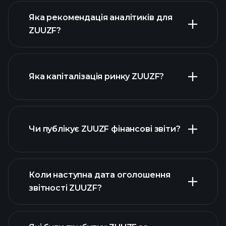
Яка рекомендація аналітиків для
ZUUZF?
діаграмі ZUUZF
Яка капіталізація ринку ZUUZF?
Чи публікує ZUUZF фінансові звіти?
наш список акцій
фінансовими звітами ZUUZF
Коли наступна дата оголошення
звітності ZUUZF?