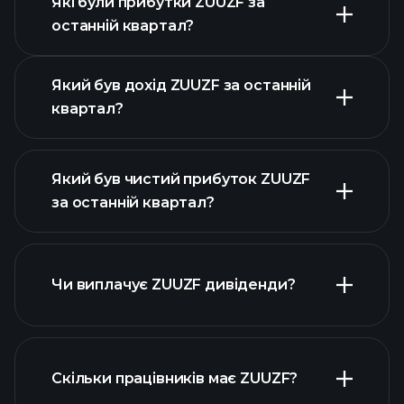
Які були прибутки ZUUZF за
Календарі
останній квартал?
прибутків
Який був дохід ZUUZF за останній
квартал?
Який був чистий прибуток ZUUZF
за останній квартал?
прибутки ZUUZF
фінансових звітах ZUUZF
Чи виплачує ZUUZF дивіденди?
фінансових звітах ZUUZF
Скільки працівників має ZUUZF?