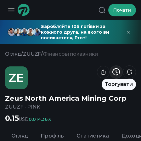
Почати
Заробляйте 10$ готівки за
кожного друга, на якого ви
посилаєтеся, Pro+!
Огляд
/
ZUUZF
/
Фінансові показники
ZE
Торгувати
Zeus North America Mining Corp
ZUUZF
·
PINK
0.15
USD
0.01
4.36%
Огляд
Профіль
Статистика
Доход