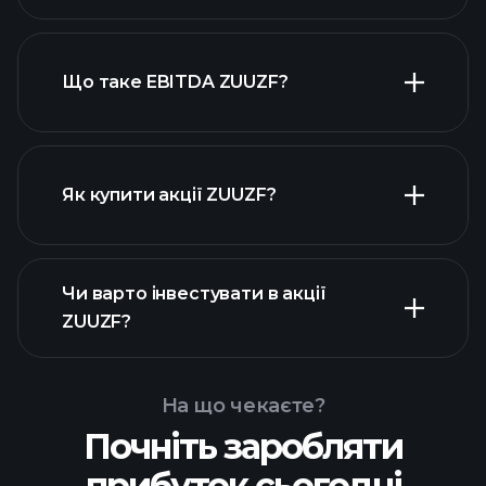
високодивідендних акцій
Що таке EBITDA ZUUZF?
найбільших
роботодавців
Як купити акції ZUUZF?
фінансових звітах
Чи варто інвестувати в акції
ZUUZF
ZUUZF?
На що чекаєте?
Почніть заробляти
Playtrade Tournaments
прибуток сьогодні
рекомендованого