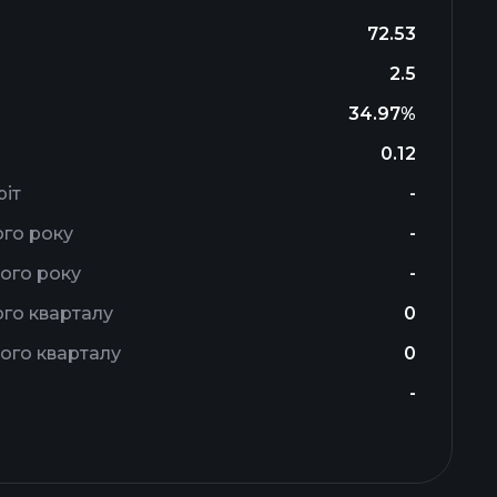
72.53
2.5
34.97%
0.12
ріт
-
ого року
-
ого року
-
го кварталу
0
ого кварталу
0
-