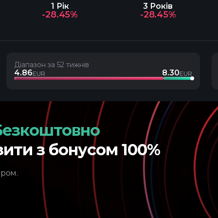
1 Рік
3 Років
-28.45%
-28.45%
Діапазон за 52 тижнів
4.86
8.30
EUR
EUR
Безкоштовно
зити з бонусом 100%
ером.