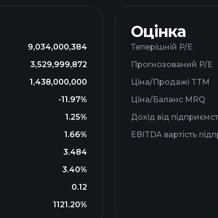
Оцінка
9,034,000,384
Теперішній P/E
3,529,999,872
Прогнозований P/E
1,438,000,000
Ціна/Продажі TTM
-11.97%
Ціна/Баланс MRQ
1.25%
Дохід від підприємс
1.66%
EBITDA вартість під
3.484
3.40%
0.12
1121.20%