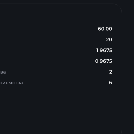
60.00
20
1.9675
0.9675
тва
2
приємства
6