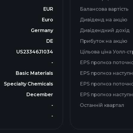
EUR
Балансова вартість
Euro
Дивіденд на акцію
Germany
Дивідендний дохід
DE
Прибуток на акцію
US23346J1034
Цільова ціна Уолл-ст
-
EPS прогноз поточн
Basic Materials
EPS прогноз наступн
Specialty Chemicals
EPS прогноз поточно
December
EPS прогноз наступн
-
Останній квартал
-