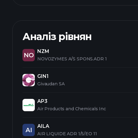
Аналіз рівнян
NZM
NO
NOVOZYMES A/S SPONS.ADR 1
GIN1
Givaudan SA
AP3
Air Products and Chemicals Inc
AILA
AI
AIR LIQUIDE ADR 1/5/EO 11