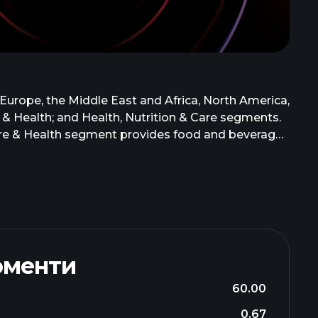
 Europe, the Middle East and Africa, North America,
 & Health; and Health, Nutrition & Care segments.
ture & Health segment provides food and beverages
, natural colorants, nutritional ingredients, and
, dietary supplement, pharmaceutical, medical
itional lipids, minerals, carotenoids, botanical
edients; biomedical solutions; and premix, market-
. DSM-Firmenich AG was founded in 1902 and is based
оменти
60.00
0.67