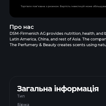
Торгівля пов'язана з ризиком. Вартість інвестицій може збільшува
Про нас
DSM-Firmenich AG provides nutrition, health, and b
Latin America, China, and rest of Asia. The compa
The Perfumery & Beauty creates scents using natur
solutions, including flavors, natural extracts, and 
plant-based proteins. The Health, Nutrition & Care
nutrition, biomedical materials, and nutrition impr
nutraceuticals, digestive enzymes, postbiotics, pr
ready, and personalized nutrition solutions, as wel
in Kaiseraugst, Switzerland.
Загальна інформація
Тип
Біржа