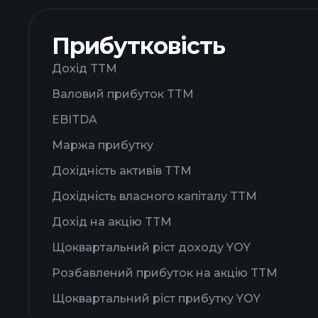
Прибутковість
Дохід TTM
Валовий прибуток TTM
EBITDA
Маржа прибутку
Дохідність активів TTM
Дохідність власного капіталу TTM
Дохід на акцію TTM
Щоквартальний ріст доходу YOY
Розбавлений прибуток на акцію TTM
Щоквартальний ріст прибутку YOY