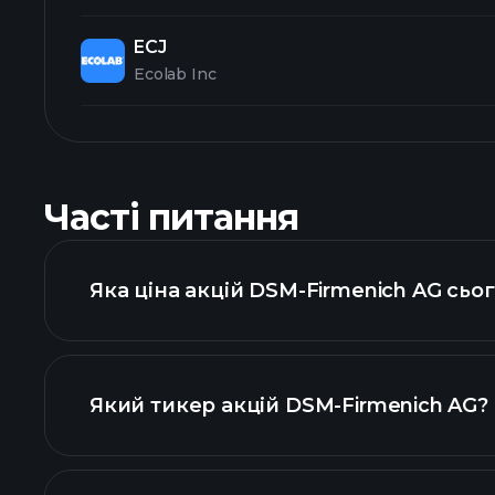
ECJ
Ecolab Inc
Часті питання
Яка ціна акцій DSM-Firmenich AG сьо
Який тикер акцій DSM-Firmenich AG?
розширеній діаграмі