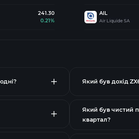
241.30
AIL
0.21%
Air Liquide SA
годні?
Який був дохід ZX
Який був чистий п
квартал?
звітах ZX61