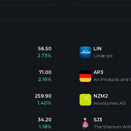
56.50
LIN
2.73%
Linde plc
71.00
AP3
2.16%
Air Products and 
259.90
NZM2
1.40%
Novozymes A/S
34.20
SJ3
1.18%
The Sherwin-Wil