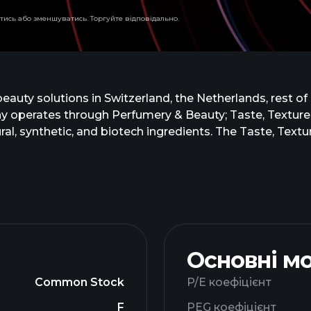
тись або зменшуватись. Торгуйте відповідально.
eauty solutions in Switzerland, the Netherlands, rest of
ny operates through Perfumery & Beauty; Taste, Texture
al, synthetic, and biotech ingredients. The Taste, Tex
sugar reduction; and food enzymes, hydrocolloids, cultures
 segment provides solutions for the early life nutrition
ovement markets. This segment also offers vitamins, nutr
obiotics and prebiotics, and active pharmaceutical ingr
l as expert services in regulatory affairs and nutrition
Основні м
Common Stock
P/E коефіцієнт
F
PEG коефіцієнт