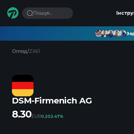
Пошук...
Інстр
Зар
Огляд
/
ZX61
DSM-Firmenich AG
8.30
EUR
0.20
2.47%