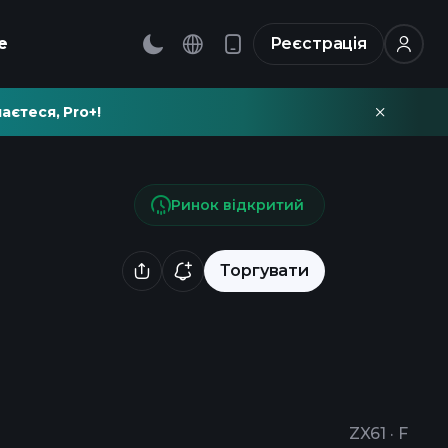
е
Реєстрація
аєтеся, Pro+!
Ринок відкритий
Торгувати
ZX61
·
F