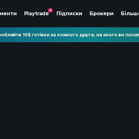
1
ументи
Playtrade
Підписки
Брокери
Більш
обляйте 10$ готівки за кожного друга, на якого ви посил