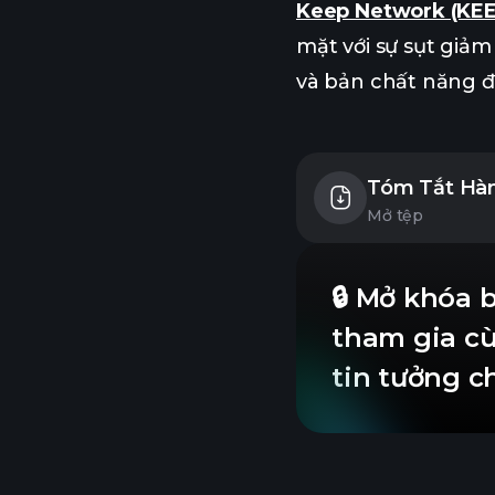
Keep Network (KEE
mặt với sự sụt giả
và bản chất năng đ
Tóm Tắt Hàn
Mở tệp
🔒 Mở khóa 
tham gia c
tin tưởng c