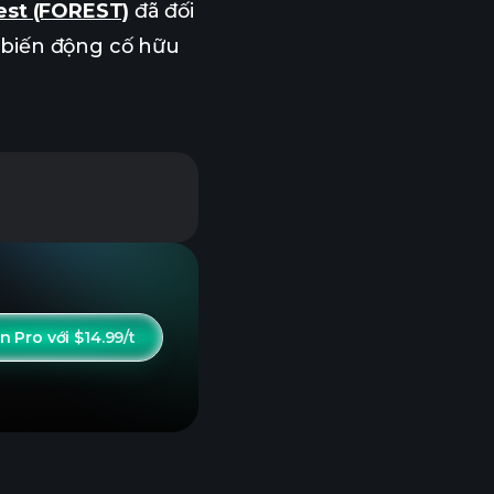
est (FOREST)
đã đối
 biến động cố hữu
 Pro với $14.99/t