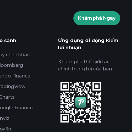
Khám phá Ngay
o sánh
Ứng dụng di động kiếm
lợi nhuận
ùy chọn khác
Khám phá thế giới tài
loomberg
chính trong túi của bạn
ahoo Finance
radingView
Charts
oogle Finance
inviz
oyfin