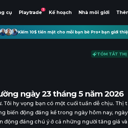
1
ng cụ
Playtrade
Kế hoạch
Nhà môi giới
Thê
Kiếm 10$ tiền mặt cho mỗi bạn bè Pro+ bạn giới thiệ
TÓM TẮT THỊ
trường ngày 23 tháng 5 năm 2026
. Tôi hy vọng bạn có một cuối tuần dễ chịu. Thị t
ng biến động đáng kể trong ngày hôm nay, ngày
ến động đáng chú ý ở cả những người tăng giá và