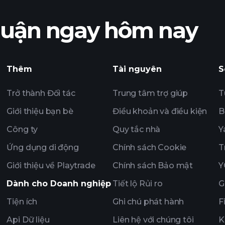
nhuận ngay hôm nay
Thêm
Tài nguyên
S
Trở thành Đối tác
Trung tâm trợ giúp
T
Giới thiệu bạn bè
Điều khoản và điều kiện
B
Công ty
Quy tắc nhà
Y
Ứng dụng di động
Chính sách Cookie
T
Giới thiệu về Playtrade
Chính sách Bảo mật
Y
Dành cho Doanh nghiệp
Tiết lộ Rủi ro
G
Tiện ích
Ghi chú phát hành
F
Api Dữ liệu
Liên hệ với chúng tôi
K