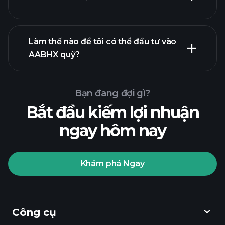
biểu đồ nâng cao
Làm thế nào để tôi có thể đầu tư vào
AABHX quỹ?
biểu đồ AABHX
quỹ
Bạn đang đợi gì?
Bắt đầu kiếm lợi nhuận
ngay hôm nay
Playtrade
Khám phá Ngay
Tournaments
nhà môi
giới được khuyến nghị
Công cụ