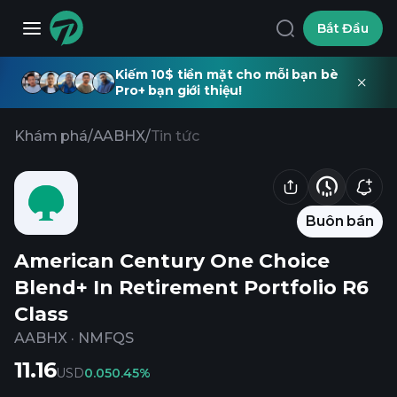
Bắt Đầu
Kiếm 10$ tiền mặt cho mỗi bạn bè
Pro+ bạn giới thiệu!
Khám phá
/
AABHX
/
Tin tức
Buôn bán
American Century One Choice
Blend+ In Retirement Portfolio R6
Class
AABHX
·
NMFQS
11.16
USD
0.05
0.45%